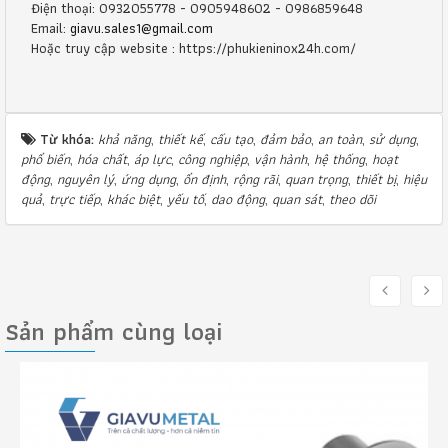
Điện thoại: 0932055778 - 0905948602 - 0986859648
Email:
giavu.sales1@gmail.com
Hoặc truy cập website : https://phukieninox24h.com/
Từ khóa:
khả năng
,
thiết kế
,
cấu tạo
,
đảm bảo
,
an toàn
,
sử dụng
,
phổ biến
,
hóa chất
,
áp lực
,
công nghiệp
,
vận hành
,
hệ thống
,
hoạt
động
,
nguyên lý
,
ứng dụng
,
ổn định
,
rộng rãi
,
quan trọng
,
thiết bị
,
hiệu
quả
,
trực tiếp
,
khác biệt
,
yếu tố
,
dao động
,
quan sát
,
theo dõi
Sản phẩm cùng loại