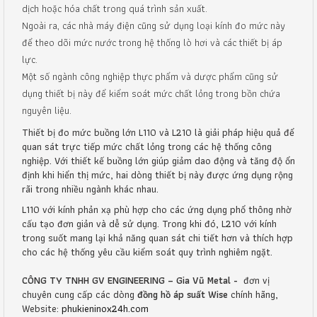
dịch hoặc hóa chất trong quá trình sản xuất.
Ngoài ra, các nhà máy điện cũng sử dụng loại kính đo mức này
để theo dõi mức nước trong hệ thống lò hơi và các thiết bị áp
lực.
Một số ngành công nghiệp thực phẩm và dược phẩm cũng sử
dụng thiết bị này để kiểm soát mức chất lỏng trong bồn chứa
nguyên liệu.
Thiết bị đo mức buồng lớn L110 và L210 là giải pháp hiệu quả để
quan sát trực tiếp mức chất lỏng trong các hệ thống công
nghiệp. Với thiết kế buồng lớn giúp giảm dao động và tăng độ ổn
định khi hiển thị mức, hai dòng thiết bị này được ứng dụng rộng
rãi trong nhiều ngành khác nhau.
L110 với kính phản xạ phù hợp cho các ứng dụng phổ thông nhờ
cấu tạo đơn giản và dễ sử dụng. Trong khi đó, L210 với kính
trong suốt mang lại khả năng quan sát chi tiết hơn và thích hợp
cho các hệ thống yêu cầu kiểm soát quy trình nghiêm ngặt.
CÔNG TY TNHH GV ENGINEERING – Gia Vũ Metal -
đơn vị
chuyên cung cấp các dòng
đồng hồ áp suất Wise
chính hãng,
Website:
phukieninox24h.com