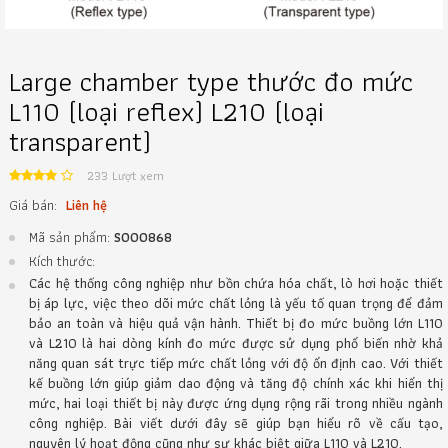
Large chamber type thước đo mức
L110 (loại reflex) L210 (loại
transparent)
233 Lượt xem
Giá bán:
Liên hệ
Mã sản phẩm:
S000868
Kích thước:
Các hệ thống công nghiệp như bồn chứa hóa chất, lò hơi hoặc thiết
bị áp lực, việc theo dõi mức chất lỏng là yếu tố quan trọng để đảm
bảo an toàn và hiệu quả vận hành. Thiết bị đo mức buồng lớn L110
và L210 là hai dòng kính đo mức được sử dụng phổ biến nhờ khả
năng quan sát trực tiếp mức chất lỏng với độ ổn định cao. Với thiết
kế buồng lớn giúp giảm dao động và tăng độ chính xác khi hiển thị
mức, hai loại thiết bị này được ứng dụng rộng rãi trong nhiều ngành
công nghiệp. Bài viết dưới đây sẽ giúp bạn hiểu rõ về cấu tạo,
nguyên lý hoạt động cũng như sự khác biệt giữa L110 và L210.