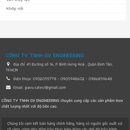
Khớp nối
CÔNG TY TNHH GV ENGINEERING
Địa chỉ:
41 Đường số 16, P. Bình Hưng Hoà , Quận Bình Tân,
TP.HCM
Điện thoại:
0932055778 - 0905948602 - 0986859648
Email:
giavu.sales1@gmail.com
CÔNG TY TNHH GV ENGINEERING chuyên cung cấp các sản phẩm Inox
chất lượng nhất với độ bền cao.
Chúng tôi cam kết bán hàng chính hãng, hàng có nguồn gốc xuất xứ
rõ ràng, cũng như đảm bảo thực hiện đúng các chế độ bảo hành.