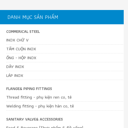
DANH MỤC SẢN PHẨM
COMMERICAL STEEL
INOX CHỮ V
TẤM CUỘN INOX
ỐNG - HỘP INOX
DÂY INOX
LÁP INOX
FLANGE& PIPING FITTINGS
Thread fitting - phụ kiện ren co, tê
Welding fitting - phụ kiện hàn co, tê
SANITARY VALVE& ACCESSORIES
Food & Beverage (Thực phẩm & Đồ uống)