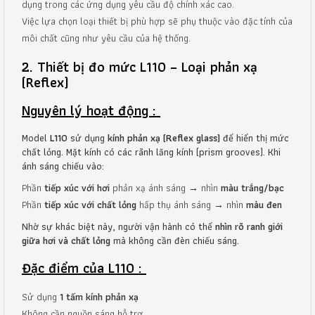
dụng trong các ứng dụng yêu cầu độ chính xác cao.
Việc lựa chọn loại thiết bị phù hợp sẽ phụ thuộc vào đặc tính của
môi chất cũng như yêu cầu của hệ thống.
2. Thiết bị đo mức L110 – Loại phản xạ
(Reflex)
Nguyên lý hoạt động :
Model
L110
sử dụng
kính phản xạ (Reflex glass)
để hiển thị mức
chất lỏng. Mặt kính có các rãnh lăng kính (prism grooves). Khi
ánh sáng chiếu vào:
Phần
tiếp xúc với hơi
phản xạ ánh sáng → nhìn
màu trắng/bạc
Phần
tiếp xúc với chất lỏng
hấp thụ ánh sáng → nhìn
màu đen
Nhờ sự khác biệt này, người vận hành có thể
nhìn rõ ranh giới
giữa hơi và chất lỏng
mà không cần đèn chiếu sáng.
Đặc điểm của L110 :
Sử dụng
1 tấm kính phản xạ
Không cần nguồn sáng hỗ trợ