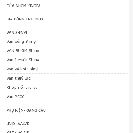
CỬA NHÔM XINGFA
GIA CÔNG TRỤ INOX
VAN SHINYI
Van cổng Shinyi
VAN BƯỚM Shinyi
Van 1 chiều Shinyi
Van xả khí Shinyi
Van thuỷ lực
Khớp nối cao su
Van PCCC
PHỤ KIỆN- GANG CẦU
UNID- VALVE
KST- VALVE