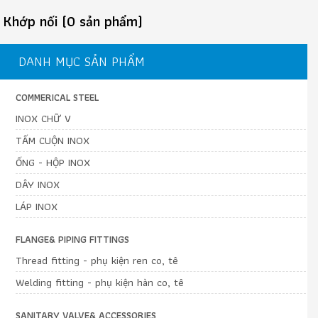
Khớp nối (0 sản phẩm)
DANH MỤC SẢN PHẨM
COMMERICAL STEEL
INOX CHỮ V
TẤM CUỘN INOX
ỐNG - HỘP INOX
DÂY INOX
LÁP INOX
FLANGE& PIPING FITTINGS
Thread fitting - phụ kiện ren co, tê
Welding fitting - phụ kiện hàn co, tê
SANITARY VALVE& ACCESSORIES