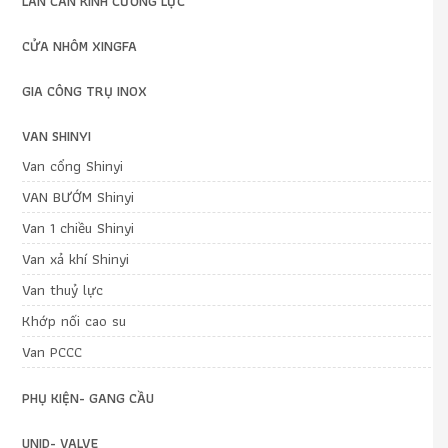
LAN CAN KÍNH CƯỜNG LỰC
CỬA NHÔM XINGFA
GIA CÔNG TRỤ INOX
VAN SHINYI
Van cổng Shinyi
VAN BƯỚM Shinyi
Van 1 chiều Shinyi
Van xả khí Shinyi
Van thuỷ lực
Khớp nối cao su
Van PCCC
PHỤ KIỆN- GANG CẦU
UNID- VALVE