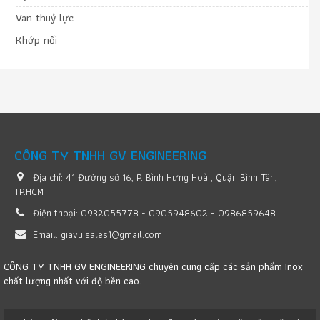
Van thuỷ lực
Khớp nối
CÔNG TY TNHH GV ENGINEERING
Địa chỉ:
41 Đường số 16, P. Bình Hưng Hoà , Quận Bình Tân,
TP.HCM
Điện thoại:
0932055778 - 0905948602 - 0986859648
Email:
giavu.sales1@gmail.com
CÔNG TY TNHH GV ENGINEERING chuyên cung cấp các sản phẩm Inox
chất lượng nhất với độ bền cao.