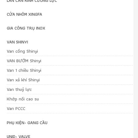
LAN CAN KÍNH CƯỜNG LỰC
CỬA NHÔM XINGFA
GIA CÔNG TRỤ INOX
VAN SHINYI
Van cổng Shinyi
VAN BƯỚM Shinyi
Van 1 chiều Shinyi
Van xả khí Shinyi
Van thuỷ lực
Khớp nối cao su
Van PCCC
PHỤ KIỆN- GANG CẦU
UNID- VALVE