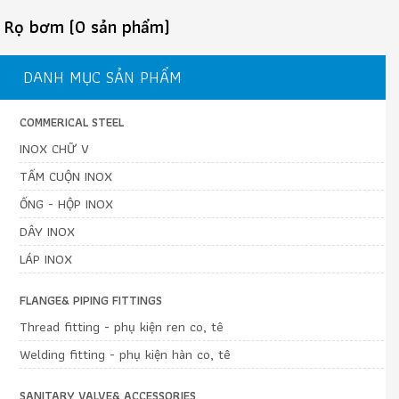
Rọ bơm (0 sản phẩm)
DANH MỤC SẢN PHẨM
COMMERICAL STEEL
INOX CHỮ V
TẤM CUỘN INOX
ỐNG - HỘP INOX
DÂY INOX
LÁP INOX
FLANGE& PIPING FITTINGS
Thread fitting - phụ kiện ren co, tê
Welding fitting - phụ kiện hàn co, tê
SANITARY VALVE& ACCESSORIES