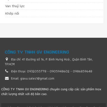
Van thuỷ lực
Khớp nối
CÔNG TY TNHH GV ENGINEERING
Địa chỉ:
41 Đường số 16, P. Bình Hưng Hoà , Quận Bình Tân,
TP.HCM
Điện thoại:
0932055778 - 0905948602 - 0986859648
Email:
giavu.sales1@gmail.com
CÔNG TY TNHH GV ENGINEERING chuyên cung cấp các sản phẩm Inox
chất lượng nhất với độ bền cao.