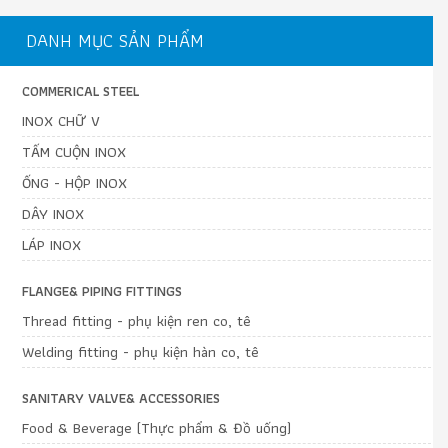
DANH MỤC SẢN PHẨM
COMMERICAL STEEL
INOX CHỮ V
TẤM CUỘN INOX
ỐNG - HỘP INOX
DÂY INOX
LÁP INOX
FLANGE& PIPING FITTINGS
Thread fitting - phụ kiện ren co, tê
Welding fitting - phụ kiện hàn co, tê
SANITARY VALVE& ACCESSORIES
Food & Beverage (Thực phẩm & Đồ uống)