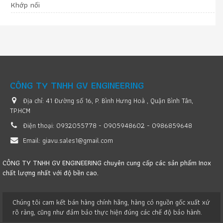
Khớp nối
CÔNG TY TNHH GV ENGINEERING
Địa chỉ:
41 Đường số 16, P. Bình Hưng Hoà , Quận Bình Tân,
TP.HCM
Điện thoại:
0932055778 - 0905948602 - 0986859648
Email:
giavu.sales1@gmail.com
CÔNG TY TNHH GV ENGINEERING chuyên cung cấp các sản phẩm Inox
chất lượng nhất với độ bền cao.
Chúng tôi cam kết bán hàng chính hãng, hàng có nguồn gốc xuất xứ
rõ ràng, cũng như đảm bảo thực hiện đúng các chế độ bảo hành.