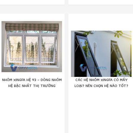
NHÔM XINGFA HỆ 93 – DÒNG NHÔM
CÁC HỆ NHÔM XINGFA CÓ MẤY
HỆ BẬC NHẤT THỊ TRƯỜNG
LOẠI? NÊN CHỌN HỆ NÀO TỐT?