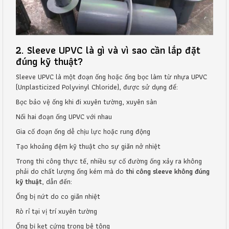
2. Sleeve UPVC là gì và vì sao cần lắp đặt
đúng kỹ thuật?
Sleeve UPVC là một đoạn ống hoặc ống bọc làm từ nhựa UPVC
(Unplasticized Polyvinyl Chloride), được sử dụng để:
Bọc bảo vệ ống khi đi xuyên tường, xuyên sàn
Nối hai đoạn ống UPVC với nhau
Gia cố đoạn ống dễ chịu lực hoặc rung động
Tạo khoảng đệm kỹ thuật cho sự giãn nở nhiệt
Trong thi công thực tế, nhiều sự cố đường ống xảy ra không
phải do chất lượng ống kém mà do
thi công sleeve không đúng
kỹ thuật
, dẫn đến:
Ống bị nứt do co giãn nhiệt
Rò rỉ tại vị trí xuyên tường
Ống bị kẹt cứng trong bê tông