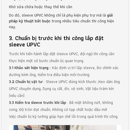
Khó sửa chữa hoặc thay thế khi cần
Do đó, sleeve UPVC không chỉ là phụ kiện phụ trợ mà là
giải
pháp kỹ thuật bắt buộc
trong nhiều tiêu chuẩn thi công hiện
nay.
3. Chuẩn bị trước khi thi công lắp đặt
sleeve UPVC
Trước khi tiến hành lắp đặt sleeve UPVC, đội ngũ thi công cần
thực hiện một số bước chuẩn bị quan trọng.
3.1 Khảo sát hiện trạng :
Xác định vị trí lắp sleeve, Đo chính xác
đường kính ống, Kiểm tra điều kiện môi trường
3.2 Chuẩn bị vật tư
: Sleeve UPVC đúng kích thước ,Keo dán ống
UPVC chuyên dụng, Dụng cụ cắt, đo, vệ sinh, Vật liệu trám kín
(nếu cần)
3.3 Kiểm tra sleeve trước khi lắp
: Bề mặt không nứt, không
cong, Độ tròn đạt chuẩn, Không có tạp chất hoặc dầu mỡ
Việc chuẩn bị kỹ lưỡng giúp hạn chế lỗi trong quá trình thi công.