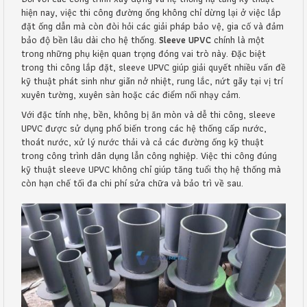
hiện nay, việc thi công đường ống không chỉ dừng lại ở việc lắp
đặt ống dẫn mà còn đòi hỏi các giải pháp bảo vệ, gia cố và đảm
bảo độ bền lâu dài cho hệ thống.
Sleeve UPVC
chính là một
trong những phụ kiện quan trọng đóng vai trò này. Đặc biệt
trong thi công lắp đặt, sleeve UPVC giúp giải quyết nhiều vấn đề
kỹ thuật phát sinh như giãn nở nhiệt, rung lắc, nứt gãy tại vị trí
xuyên tường, xuyên sàn hoặc các điểm nối nhạy cảm.
Với đặc tính nhẹ, bền, không bị ăn mòn và dễ thi công, sleeve
UPVC được sử dụng phổ biến trong các hệ thống cấp nước,
thoát nước, xử lý nước thải và cả các đường ống kỹ thuật
trong công trình dân dụng lẫn công nghiệp. Việc thi công đúng
kỹ thuật sleeve UPVC không chỉ giúp tăng tuổi thọ hệ thống mà
còn hạn chế tối đa chi phí sửa chữa và bảo trì về sau.