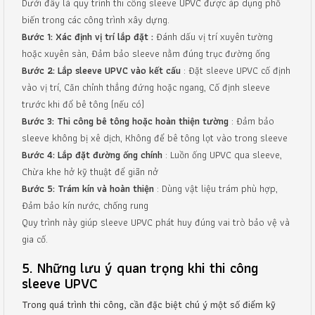
Dưới đây là quy trình thi công sleeve UPVC được áp dụng phổ
biến trong các công trình xây dựng.
Bước 1: Xác định vị trí lắp đặt :
Đánh dấu vị trí xuyên tường
hoặc xuyên sàn, Đảm bảo sleeve nằm đúng trục đường ống
Bước 2: Lắp sleeve UPVC vào kết cấu
: Đặt sleeve UPVC cố định
vào vị trí, Căn chỉnh thẳng đứng hoặc ngang, Cố định sleeve
trước khi đổ bê tông (nếu có)
Bước 3: Thi công bê tông hoặc hoàn thiện tường
: Đảm bảo
sleeve không bị xê dịch, Không để bê tông lọt vào trong sleeve
Bước 4: Lắp đặt đường ống chính
: Luồn ống UPVC qua sleeve,
Chừa khe hở kỹ thuật để giãn nở
Bước 5: Trám kín và hoàn thiện
: Dùng vật liệu trám phù hợp,
Đảm bảo kín nước, chống rung
Quy trình này giúp sleeve UPVC phát huy đúng vai trò bảo vệ và
gia cố.
5. Những lưu ý quan trọng khi thi công
sleeve UPVC
Trong quá trình thi công, cần đặc biệt chú ý một số điểm kỹ