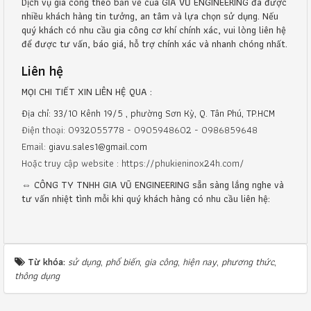
Dịch vụ gia công theo bản vẽ của GIA VŨ ENGINEERING đã được
nhiều khách hàng tin tưởng, an tâm và lựa chọn sử dụng. Nếu
quý khách có nhu cầu gia công cơ khí chính xác, vui lòng liên hệ
để được tư vấn, báo giá, hỗ trợ chính xác và nhanh chóng nhất.
Liên hệ
MỌI CHI TIẾT XIN LIÊN HỆ QUA :
Địa chỉ: 33/10 Kênh 19/5 , phường Sơn Kỳ, Q. Tân Phú, TP.HCM
Điện thoại: 0932055778 - 0905948602 - 0986859648
Email:
giavu.sales1@gmail.com
Hoặc truy cập website : https://phukieninox24h.com/
⇔ CÔNG TY TNHH GIA VŨ ENGINEERING sẵn sàng lắng nghe và
tư vấn nhiệt tình mỗi khi quý khách hàng có nhu cầu liên hệ:
Từ khóa:
sử dụng
,
phổ biến
,
gia công
,
hiện nay
,
phương thức
,
thông dụng