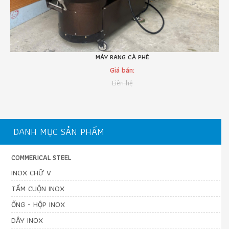
MÁY RANG CÀ PHÊ
Giá bán:
Liên hệ
DANH MỤC SẢN PHẨM
COMMERICAL STEEL
INOX CHỮ V
TẤM CUỘN INOX
ỐNG - HỘP INOX
DÂY INOX