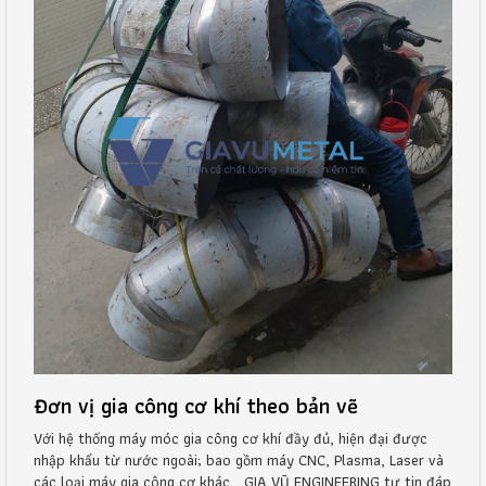
Đơn vị gia công cơ khí theo bản vẽ
Với hệ thống máy móc gia công cơ khí đầy đủ, hiện đại được
nhập khẩu từ nước ngoài; bao gồm máy CNC, Plasma, Laser và
các loại máy gia công cơ khác… GIA VŨ ENGINEERING tự tin đáp