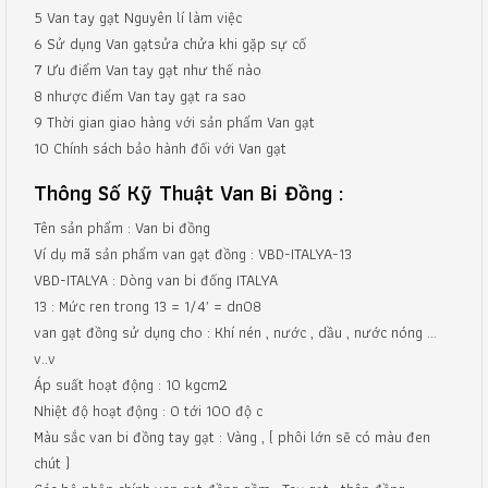
5 Van tay gạt Nguyên lí làm việc
6 Sử dụng Van gạtsửa chửa khi gặp sự cố
7 Ưu điểm Van tay gạt như thế nào
8 nhược điểm Van tay gạt ra sao
9 Thời gian giao hàng với sản phẩm Van gạt
10 Chính sách bảo hành đối với Van gạt
Thông Số Kỹ Thuật Van Bi Đồng :
Tên sản phẩm : Van bi đồng
Ví dụ mã sản phẩm van gạt đồng : VBD-ITALYA-13
VBD-ITALYA : Dòng van bi đống ITALYA
13 : Mức ren trong 13 = 1/4′ = dn08
van gạt đồng sử dụng cho : Khí nén , nước , dầu , nước nóng …
v..v
Áp suất hoạt động : 10 kgcm2
Nhiệt độ hoạt động : 0 tới 100 độ c
Màu sắc van bi đồng tay gạt : Vàng , ( phôi lớn sẽ có màu đen
chút )