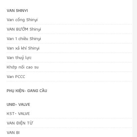
VAN SHINYI
Van cổng Shinyi
VAN BƯỚM Shinyi
Van 1 chiều Shinyi
Van xả khí Shinyi
Van thuỷ lực
Khớp nối cao su
Van PCCC
PHỤ KIỆN- GANG CẦU
UNID- VALVE
KST- VALVE
VAN ĐIỆN TỪ
VAN BI