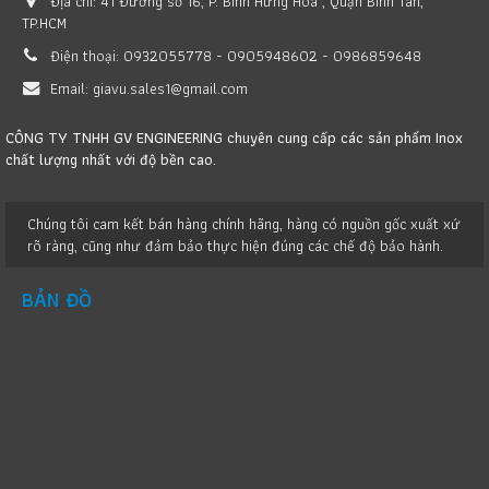
Địa chỉ:
41 Đường số 16, P. Bình Hưng Hoà , Quận Bình Tân,
TP.HCM
Điện thoại:
0932055778 - 0905948602 - 0986859648
Email:
giavu.sales1@gmail.com
CÔNG TY TNHH GV ENGINEERING chuyên cung cấp các sản phẩm Inox
chất lượng nhất với độ bền cao.
Chúng tôi cam kết bán hàng chính hãng, hàng có nguồn gốc xuất xứ
rõ ràng, cũng như đảm bảo thực hiện đúng các chế độ bảo hành.
BẢN ĐỒ