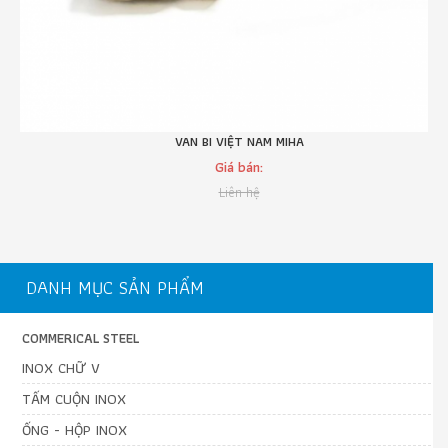
VAN BI VIỆT NAM MIHA
Giá bán:
Liên hệ
DANH MỤC SẢN PHẨM
COMMERICAL STEEL
INOX CHỮ V
TẤM CUỘN INOX
ỐNG - HỘP INOX