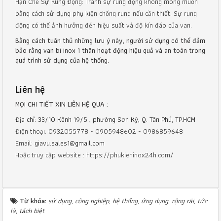
Hạn Chế Sự Rung Động: Tránh sự rung động không mong muốn
bằng cách sử dụng phụ kiện chống rung nếu cần thiết. Sự rung
động có thể ảnh hưởng đến hiệu suất và độ kín đáo của van.
Bằng cách tuân thủ những lưu ý này, người sử dụng có thể đảm
bảo rằng van bi inox 1 thân hoạt động hiệu quả và an toàn trong
quá trình sử dụng của hệ thống.
Liên hệ
MỌI CHI TIẾT XIN LIÊN HỆ QUA :
Địa chỉ: 33/10 Kênh 19/5 , phường Sơn Kỳ, Q. Tân Phú, TP.HCM
Điện thoại: 0932055778 - 0905948602 - 0986859648
Email:
giavu.sales1@gmail.com
Hoặc truy cập website : https://phukieninox24h.com/
Từ khóa:
sử dụng
,
công nghiệp
,
hệ thống
,
ứng dụng
,
rộng rãi
,
tức
là
,
tách biệt