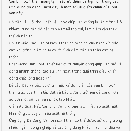
Van bi inox 1 thân mang lại nhiều ưu điểm và tiện ích trong các
ứng dụng đa dạng. Dưới đây là một số ưu điểm chính của loại
van này:
Độ bền và Tuổi thọ: Chất liệu inox giúp van chống lại ăn mòn và ô
nhiễm, cung cấp độ bền cao và tuổi thọ dài, làm giảm cần thay
thế và bảo trì.
Độ Kín Đáo Cao: Van bi inox 1 thân thường có khả năng kín đáo
cao khi đóng, giảm nguy cơ rò rỉ và đảm bảo an toàn cho hệ
thống.
Hoạt Động Linh Hoạt: Thiết kế với bi chuyển động giúp van mở và
đóng nhanh chóng, tạo sự linh hoạt trong quá trình điều khiển
dòng chất lỏng hoặc khí.
Dễ Lắp Đặt và Bảo Dưỡng: Thiết kế đơn giản của van bi inox 1
thân giúp quá trình lắp đặt và bảo dưỡng trở nên dễ dàng hơn
so với một số loại van phức tạp khác.
Giảm Áp Suất Mất: Van bi thường không tạo nhiều áp suất mất
khi mở, giúp duy trì hiệu suất hệ thống.
Ứng Dụng Đa Dạng: Van bi inox 1 thân có thể được sử dụng trong
nhiều ngành công nghiệp và các ứng dụng khác nhau như dầu và