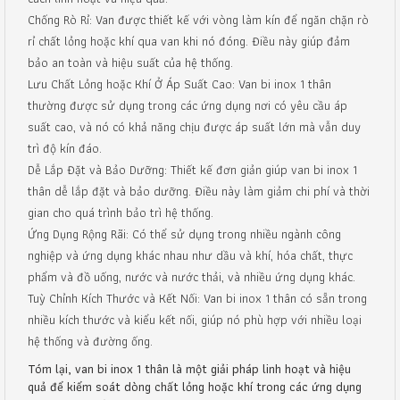
Chống Rò Rỉ: Van được thiết kế với vòng làm kín để ngăn chặn rò
rỉ chất lỏng hoặc khí qua van khi nó đóng. Điều này giúp đảm
bảo an toàn và hiệu suất của hệ thống.
Lưu Chất Lỏng hoặc Khí Ở Áp Suất Cao: Van bi inox 1 thân
thường được sử dụng trong các ứng dụng nơi có yêu cầu áp
suất cao, và nó có khả năng chịu được áp suất lớn mà vẫn duy
trì độ kín đáo.
Dễ Lắp Đặt và Bảo Dưỡng: Thiết kế đơn giản giúp van bi inox 1
thân dễ lắp đặt và bảo dưỡng. Điều này làm giảm chi phí và thời
gian cho quá trình bảo trì hệ thống.
Ứng Dụng Rộng Rãi: Có thể sử dụng trong nhiều ngành công
nghiệp và ứng dụng khác nhau như dầu và khí, hóa chất, thực
phẩm và đồ uống, nước và nước thải, và nhiều ứng dụng khác.
Tuỳ Chỉnh Kích Thước và Kết Nối: Van bi inox 1 thân có sẵn trong
nhiều kích thước và kiểu kết nối, giúp nó phù hợp với nhiều loại
hệ thống và đường ống.
Tóm lại, van bi inox 1 thân là một giải pháp linh hoạt và hiệu
quả để kiểm soát dòng chất lỏng hoặc khí trong các ứng dụng