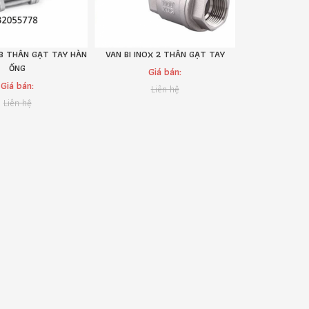
 3 THÂN GẠT TAY HÀN
VAN BI INOX 2 THÂN GẠT TAY
VAN BI I
ỐNG
Giá bán:
Giá
Giá bán:
Liên hệ
Li
Liên hệ