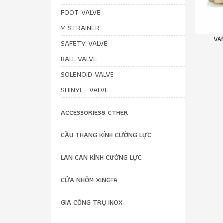
FOOT VALVE
Y STRAINER
VAN BI TAY GẠT – VAN BI TAY NHỎ
VA
SAFETY VALVE
Giá bán:
BALL VALVE
Liên hệ
SOLENOID VALVE
SHINYI - VALVE
ACCESSORIES& OTHER
CẦU THANG KÍNH CƯỜNG LỰC
LAN CAN KÍNH CƯỜNG LỰC
CỬA NHÔM XINGFA
GIA CÔNG TRỤ INOX