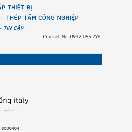
P THIẾT BỊ
 - THÉP TẤM CÔNG NGHIỆP
- TIN CẬY
Contact No: 0932 055 778
̂̀ng italy
5 Lượt xem
:
S000404