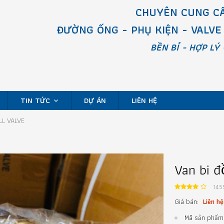
CHUYÊN CUNG CẤ
ĐƯỜNG ỐNG - PHỤ KIỆN - VALVE
BỀN BỈ - HỢP LÝ 
TIN TỨC
DỰ ÁN
LIÊN HỆ
LL VALVE
Van bi đo
145
Giá bán:
Liên hệ
Mã sản phẩm