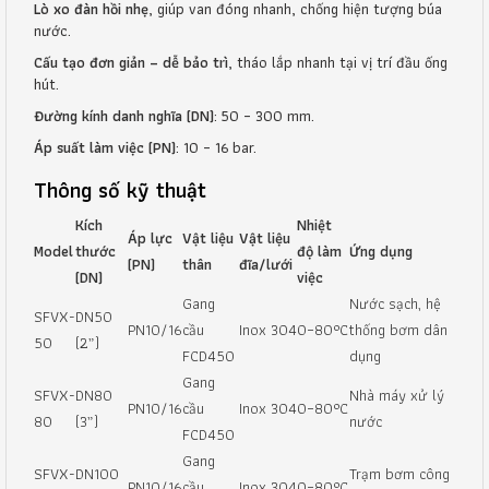
Lò xo đàn hồi nhẹ
, giúp van đóng nhanh, chống hiện tượng búa
nước.
Cấu tạo đơn giản – dễ bảo trì
, tháo lắp nhanh tại vị trí đầu ống
hút.
Đường kính danh nghĩa (DN)
: 50 – 300 mm.
Áp suất làm việc (PN)
: 10 – 16 bar.
Thông số kỹ thuật
Kích
Nhiệt
Áp lực
Vật liệu
Vật liệu
Model
thước
độ làm
Ứng dụng
(PN)
thân
đĩa/lưới
(DN)
việc
Gang
Nước sạch, hệ
SFVX-
DN50
PN10/16
cầu
Inox 304
0–80°C
thống bơm dân
50
(2”)
FCD450
dụng
Gang
SFVX-
DN80
Nhà máy xử lý
PN10/16
cầu
Inox 304
0–80°C
80
(3”)
nước
FCD450
Gang
SFVX-
DN100
Trạm bơm công
PN10/16
cầu
Inox 304
0–80°C