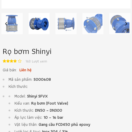
Previous
Next
Rọ bơm Shinyi
163 Lượt xem
Giá bán:
Liên hệ
Mã sản phẩm:
S000608
Kích thước:
Model:
Shinyi SFVX
Kiểu van:
Rọ bơm (Foot Valve)
Kích thước:
DN50 – DN300
Áp lực làm việc:
10 – 16 bar
Vật liệu thân:
Gang cầu FCD450 phủ epoxy
Lưới lọc & trục:
Inox 304 / 316