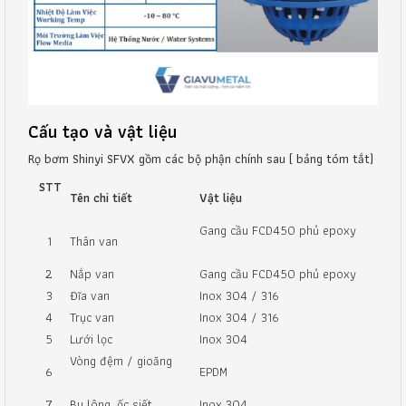
Cấu tạo và vật liệu
Rọ bơm Shinyi SFVX gồm các bộ phận chính sau ( bảng tóm tắt)
STT
Tên chi tiết
Vật liệu
Gang cầu FCD450 phủ epoxy
1
Thân van
2
Nắp van
Gang cầu FCD450 phủ epoxy
3
Đĩa van
Inox 304 / 316
4
Trục van
Inox 304 / 316
5
Lưới lọc
Inox 304
Vòng đệm / gioăng
6
EPDM
7
Bu lông, ốc siết
Inox 304