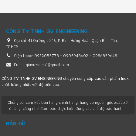
CÔNG TY TNHH GV ENGINEERING
Địa chỉ:
41 Đường số 16, P. Bình Hưng Hoà , Quận Bình Tân,
TP.HCM
Điện thoại:
0932055778 - 0905948602 - 0986859648
Email:
giavu.sales1@gmail.com
CÔNG TY TNHH GV ENGINEERING chuyên cung cấp các sản phẩm Inox
chất lượng nhất với độ bền cao.
Chúng tôi cam kết bán hàng chính hãng, hàng có nguồn gốc xuất xứ
rõ ràng, cũng như đảm bảo thực hiện đúng các chế độ bảo hành.
BẢN ĐỒ