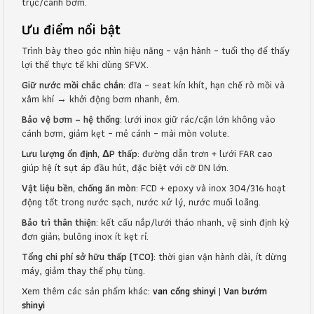
trục/cánh bơm.
Ưu điểm nổi bật
Trình bày theo góc nhìn hiệu năng – vận hành – tuổi thọ để thấy
lợi thế thực tế khi dùng SFVX.
Giữ nước mồi chắc chắn
: đĩa – seat kín khít, hạn chế rò mồi và
xâm khí → khởi động bơm nhanh, êm.
Bảo vệ bơm – hệ thống
: lưới inox giữ rác/cặn lớn không vào
cánh bơm, giảm kẹt – mẻ cánh – mài mòn volute.
Lưu lượng ổn định, ΔP thấp
: đường dẫn trơn + lưới FAR cao
giúp hệ ít sụt áp đầu hút, đặc biệt với cỡ DN lớn.
Vật liệu bền, chống ăn mòn
: FCD + epoxy và inox 304/316 hoạt
động tốt trong nước sạch, nước xử lý, nước muối loãng.
Bảo trì thân thiện
: kết cấu nắp/lưới tháo nhanh, vệ sinh định kỳ
đơn giản; bulông inox ít kẹt rỉ.
Tổng chi phí sở hữu thấp (TCO)
: thời gian vận hành dài, ít dừng
máy, giảm thay thế phụ tùng.
Xem thêm các sản phẩm khác:
van cổng shinyi
|
Van bướm
shinyi