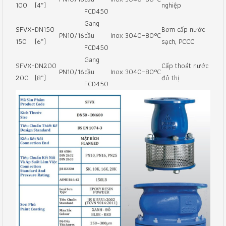
100
(4”)
nghiệp
FCD450
Gang
SFVX-
DN150
Bơm cấp nước
PN10/16
cầu
Inox 304
0–80°C
150
(6”)
sạch, PCCC
FCD450
Gang
SFVX-
DN200
Cấp thoát nước
PN10/16
cầu
Inox 304
0–80°C
200
(8”)
đô thị
FCD450