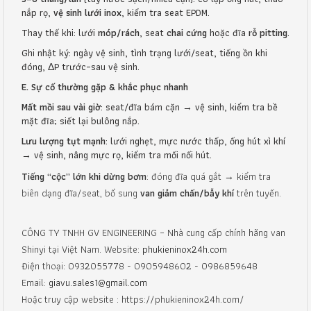
nắp rọ,
vệ sinh lưới inox
, kiểm tra seat EPDM.
Thay thế khi: lưới
móp/rách
, seat
chai cứng
hoặc đĩa
rỗ pitting
.
Ghi nhật ký: ngày vệ sinh, tình trạng lưới/seat, tiếng ồn khi
đóng, ΔP trước–sau vệ sinh.
E. Sự cố thường gặp & khắc phục nhanh
Mất mồi sau vài giờ
: seat/đĩa bám cặn → vệ sinh, kiểm tra bề
mặt đĩa; siết lại bulông nắp.
Lưu lượng tụt mạnh
: lưới nghẹt, mực nước thấp, ống hút xì khí
→ vệ sinh, nâng mực rọ, kiểm tra mối nối hút.
Tiếng “cộc” lớn khi dừng bơm
: đóng đĩa quá gắt → kiểm tra
biên dạng đĩa/seat, bổ sung
van giảm chấn/bẫy khí
trên tuyến.
CÔNG TY TNHH GV ENGINEERING – Nhà cung cấp chính hãng van
Shinyi tại Việt Nam. Website:
phukieninox24h.com
Điện thoại: 0932055778 - 0905948602 - 0986859648
Email:
giavu.sales1@gmail.com
Hoặc truy cập website : https://phukieninox24h.com/