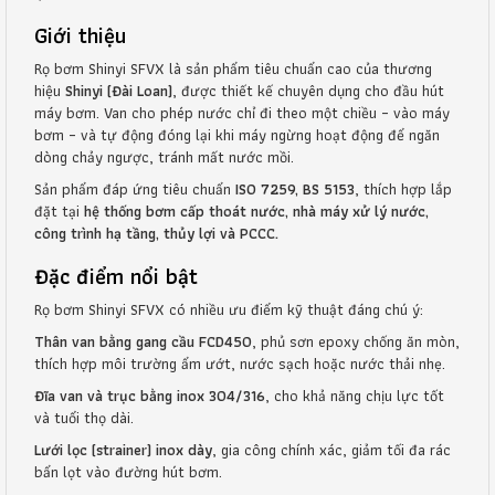
Giới thiệu
Rọ bơm Shinyi SFVX là sản phẩm tiêu chuẩn cao của thương
hiệu
Shinyi (Đài Loan)
, được thiết kế chuyên dụng cho đầu hút
máy bơm. Van cho phép nước chỉ đi theo một chiều – vào máy
bơm – và tự động đóng lại khi máy ngừng hoạt động để ngăn
dòng chảy ngược, tránh mất nước mồi.
Sản phẩm đáp ứng tiêu chuẩn
ISO 7259, BS 5153
, thích hợp lắp
đặt tại
hệ thống bơm cấp thoát nước, nhà máy xử lý nước,
công trình hạ tầng, thủy lợi và PCCC.
Đặc điểm nổi bật
Rọ bơm Shinyi SFVX có nhiều ưu điểm kỹ thuật đáng chú ý:
Thân van bằng gang cầu FCD450
, phủ sơn epoxy chống ăn mòn,
thích hợp môi trường ẩm ướt, nước sạch hoặc nước thải nhẹ.
Đĩa van và trục bằng inox 304/316
, cho khả năng chịu lực tốt
và tuổi thọ dài.
Lưới lọc (strainer) inox dày
, gia công chính xác, giảm tối đa rác
bẩn lọt vào đường hút bơm.