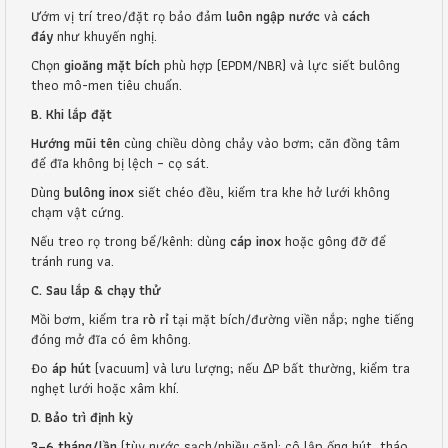
Ướm vị trí treo/đặt rọ bảo đảm
luôn ngập nước
và
cách
đáy
như khuyến nghị.
Chọn
gioăng mặt bích
phù hợp (EPDM/NBR) và lực siết bulông
theo mô-men tiêu chuẩn.
B. Khi lắp đặt
Hướng mũi tên
cùng chiều dòng chảy vào bơm; căn đồng tâm
để đĩa không bị lệch – cọ sát.
Dùng
bulông inox
siết chéo đều, kiểm tra khe hở lưới không
chạm vật cứng.
Nếu treo rọ trong bể/kênh: dùng
cáp inox
hoặc gông đỡ để
tránh rung va.
C. Sau lắp & chạy thử
Mồi bơm, kiểm tra
rò rỉ
tại mặt bích/đường viền nắp; nghe tiếng
đóng mở đĩa có êm không.
Đo
áp hút
(vacuum) và lưu lượng; nếu ΔP bất thường, kiểm tra
nghẹt lưới hoặc xâm khí.
D. Bảo trì định kỳ
3–6 tháng/lần
(tùy nước sạch/nhiều cặn): cô lập ống hút, tháo