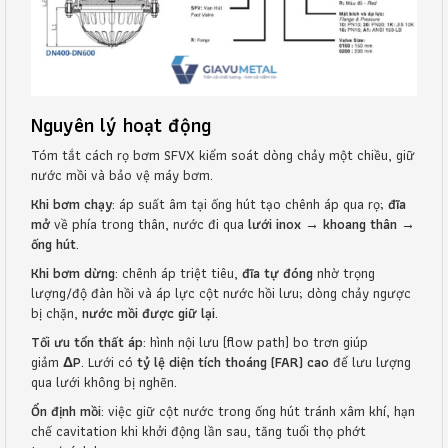
Nguyên lý hoạt động
Tóm tắt cách rọ bơm SFVX kiểm soát dòng chảy một chiều, giữ
nước mồi và bảo vệ máy bơm.
Khi bơm chạy
: áp suất âm tại ống hút tạo chênh áp qua rọ;
đĩa
mở
về phía trong thân, nước đi qua
lưới inox → khoang thân →
ống hút
.
Khi bơm dừng
: chênh áp triệt tiêu,
đĩa tự đóng
nhờ trọng
lượng/độ đàn hồi và áp lực cột nước hồi lưu; dòng chảy ngược
bị chặn,
nước mồi được giữ lại
.
Tối ưu tổn thất áp
: hình nội lưu (flow path) bo trơn giúp
giảm
ΔP
. Lưới có
tỷ lệ diện tích thoáng (FAR) cao
để lưu lượng
qua lưới không bị nghẽn.
Ổn định mồi
: việc giữ cột nước trong ống hút tránh xâm khí, hạn
chế cavitation khi khởi động lần sau, tăng tuổi thọ phớt