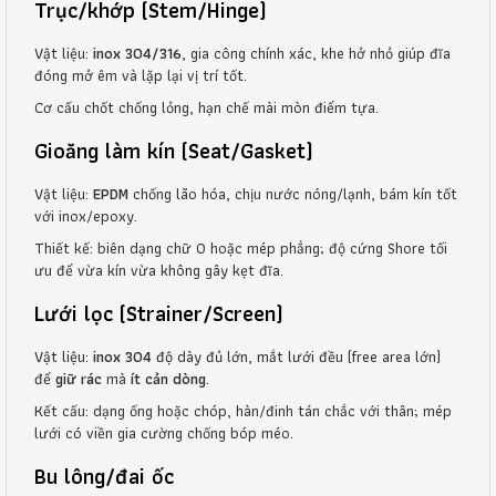
Trục/khớp (Stem/Hinge)
Vật liệu:
inox 304/316
, gia công chính xác, khe hở nhỏ giúp đĩa
đóng mở êm và lặp lại vị trí tốt.
Cơ cấu chốt chống lỏng, hạn chế mài mòn điểm tựa.
Gioăng làm kín (Seat/Gasket)
Vật liệu:
EPDM
chống lão hóa, chịu nước nóng/lạnh, bám kín tốt
với inox/epoxy.
Thiết kế: biên dạng chữ O hoặc mép phẳng; độ cứng Shore tối
ưu để vừa kín vừa không gây kẹt đĩa.
Lưới lọc (Strainer/Screen)
Vật liệu:
inox 304
độ dày đủ lớn, mắt lưới đều (free area lớn)
để
giữ rác
mà
ít cản dòng
.
Kết cấu: dạng ống hoặc chóp, hàn/đinh tán chắc với thân; mép
lưới có viền gia cường chống bóp méo.
Bu lông/đai ốc