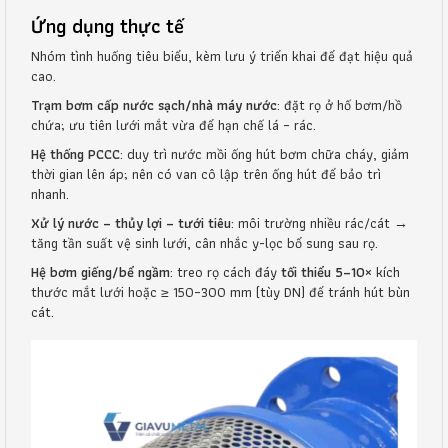
Ứng dụng thực tế
Nhóm tình huống tiêu biểu, kèm lưu ý triển khai để đạt hiệu quả
cao.
Trạm bơm cấp nước sạch/nhà máy nước
: đặt rọ ở hố bơm/hồ
chứa; ưu tiên lưới mắt vừa để hạn chế lá – rác.
Hệ thống PCCC
: duy trì nước mồi ống hút bơm chữa cháy, giảm
thời gian lên áp; nên có van cô lập trên ống hút để bảo trì
nhanh.
Xử lý nước – thủy lợi – tưới tiêu
: môi trường nhiều rác/cát →
tăng tần suất vệ sinh lưới, cân nhắc y-lọc bổ sung sau rọ.
Hệ bơm giếng/bể ngầm
: treo rọ cách đáy
tối thiểu 5–10×
kích
thước mắt lưới hoặc ≥ 150–300 mm (tùy DN) để tránh hút bùn
cát.