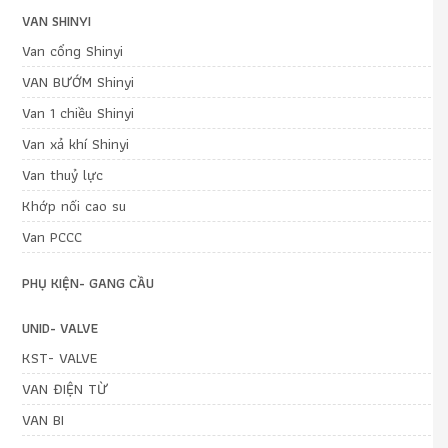
VAN SHINYI
Van cổng Shinyi
VAN BƯỚM Shinyi
Van 1 chiều Shinyi
Van xả khí Shinyi
Van thuỷ lực
Khớp nối cao su
Van PCCC
PHỤ KIỆN- GANG CẦU
UNID- VALVE
KST- VALVE
VAN ĐIỆN TỪ
VAN BI