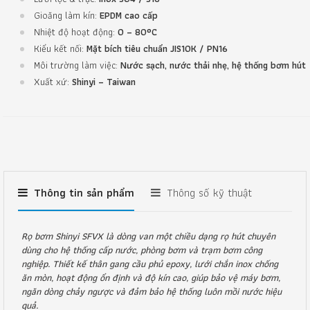
Gioăng làm kín:
EPDM cao cấp
Nhiệt độ hoạt động:
0 – 80°C
Kiểu kết nối:
Mặt bích tiêu chuẩn JIS10K / PN16
Môi trường làm việc:
Nước sạch, nước thải nhẹ, hệ thống bơm hút
Xuất xứ:
Shinyi – Taiwan
Thông tin sản phẩm
Thông số kỹ thuật
Rọ bơm Shinyi SFVX là dòng van một chiều dạng rọ hút chuyên
dùng cho hệ thống cấp nước, phòng bơm và trạm bơm công
nghiệp. Thiết kế thân gang cầu phủ epoxy, lưới chắn inox chống
ăn mòn, hoạt động ổn định và độ kín cao, giúp bảo vệ máy bơm,
ngăn dòng chảy ngược và đảm bảo hệ thống luôn mồi nước hiệu
quả.