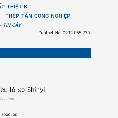
P THIẾT BỊ
 - THÉP TẤM CÔNG NGHIỆP
- TIN CẬY
Contact No: 0932 055 778
iều lò xo Shinyi
 Lượt xem
:
S000600