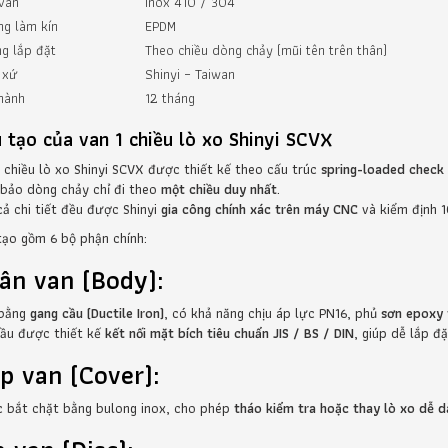
 van
Inox 410 / 304
ng làm kín
EPDM
g lắp đặt
Theo chiều dòng chảy (mũi tên trên thân)
 xứ
Shinyi – Taiwan
hành
12 tháng
 tạo của van 1 chiều lò xo Shinyi SCVX
1 chiều lò xo Shinyi SCVX được thiết kế theo cấu trúc
spring-loaded check
bảo dòng chảy chỉ đi theo
một chiều duy nhất
.
cả chi tiết đều được Shinyi
gia công chính xác trên máy CNC
và kiểm định 
tạo gồm 6 bộ phận chính:
ân van (Body):
bằng
gang cầu (Ductile Iron)
, có khả năng chịu áp lực PN16, phủ
sơn epoxy 
đầu được thiết kế
kết nối mặt bích tiêu chuẩn JIS / BS / DIN
, giúp dễ lắp đặ
p van (Cover):
 bắt chặt bằng bulong inox, cho phép
tháo kiểm tra hoặc thay lò xo dễ 