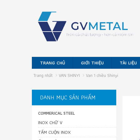
TRANG CHỦ
GIỚI THIỆU
TÀI LIỆU
Trang nhất
VAN SHINYI
Van 1 chiều Shinyi
DANH MỤC SẢN PHẨM
COMMERICAL STEEL
INOX CHỮ V
TẤM CUỘN INOX