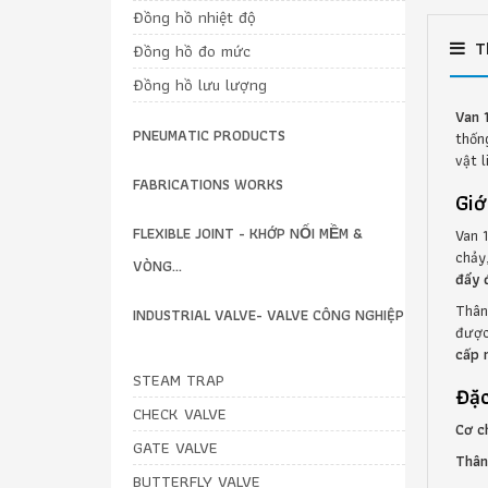
Đồng hồ nhiệt độ
T
Đồng hồ đo mức
Đồng hồ lưu lượng
Van 
PNEUMATIC PRODUCTS
thốn
vật l
FABRICATIONS WORKS
Giớ
FLEXIBLE JOINT - KHỚP NỐI MỀM &
Van 
chảy
VÒNG...
đẩy đ
Thân
INDUSTRIAL VALVE- VALVE CÔNG NGHIỆP
đượ
cấp 
STEAM TRAP
Đặc
CHECK VALVE
Cơ c
GATE VALVE
Thân
BUTTERFLY VALVE