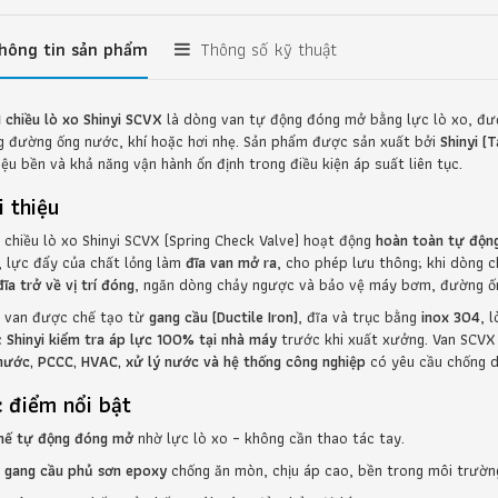
hông tin sản phẩm
Thông số kỹ thuật
1 chiều lò xo Shinyi SCVX
là dòng van tự động đóng mở bằng lực lò xo, đư
g đường ống nước, khí hoặc hơi nhẹ. Sản phẩm được sản xuất bởi
Shinyi (
iệu bền và khả năng vận hành ổn định trong điều kiện áp suất liên tục.
i thiệu
1 chiều lò xo Shinyi SCVX (Spring Check Valve) hoạt động
hoàn toàn tự độn
, lực đẩy của chất lỏng làm
đĩa van mở ra
, cho phép lưu thông; khi dòng
ĩa trở về vị trí đóng
, ngăn dòng chảy ngược và bảo vệ máy bơm, đường ống
 van được chế tạo từ
gang cầu (Ductile Iron)
, đĩa và trục bằng
inox 304
, 
c
Shinyi kiểm tra áp lực 100% tại nhà máy
trước khi xuất xưởng. Van SCVX
nước, PCCC, HVAC, xử lý nước và hệ thống công nghiệp
có yêu cầu chống d
 điểm nổi bật
hế tự động đóng mở
nhờ lực lò xo – không cần thao tác tay.
 gang cầu phủ sơn epoxy
chống ăn mòn, chịu áp cao, bền trong môi trườn