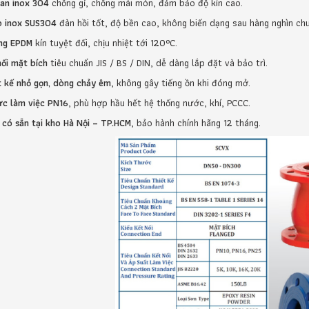
van inox 304
chống gỉ, chống mài mòn, đảm bảo độ kín cao.
o inox SUS304
đàn hồi tốt, độ bền cao, không biến dạng sau hàng nghìn chu
ng EPDM
kín tuyệt đối, chịu nhiệt tới 120°C.
nối mặt bích
tiêu chuẩn JIS / BS / DIN, dễ dàng lắp đặt và bảo trì.
t kế nhỏ gọn, dòng chảy êm
, không gây tiếng ồn khi đóng mở.
ực làm việc PN16
, phù hợp hầu hết hệ thống nước, khí, PCCC.
 có sẵn tại kho Hà Nội – TP.HCM
, bảo hành chính hãng 12 tháng.