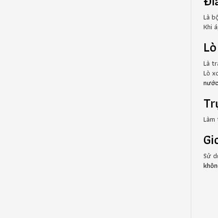
Đĩ
Là b
Khi 
Lò
Là t
Lò x
nước
Tr
Làm
Gi
Sử 
khôn