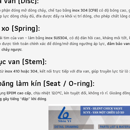
a van (Disc):
ộ phận đóng mở dòng chảy, chế tạo bằng
inox 304 (CF8)
có độ bóng cao, g
áp lực dòng chảy đủ, đĩa được đẩy ra khỏi vị trí đóng, cho phép chất lỏng đ
 xo (Spring):
rái tim của van – làm bằng
inox SUS304
, có độ đàn hồi cao, kháng mỏi tốt,
o được tính toán chính xác để đóng/mở đúng ngưỡng áp lực,
đảm bảo van 
 chảy ngược
.
ục van (Stem):
 từ
inox 410 hoặc 304
, kết nối trực tiếp với đĩa van, giúp truyền lực từ lò
oăng làm kín (Seat / O-ring):
dụng
EPDM cao cấp
, chịu nhiệt 120°C, kín tuyệt đối, không rò rỉ. Gioăng đồ
g gây tiếng “đập” khi đóng
.