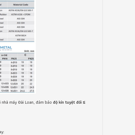
i nhà máy Đài Loan, đảm bảo
độ kín tuyệt đối ≤
ay: