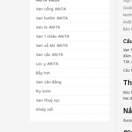
Trục
Gioă
Van cổng ARITA
Hướn
Van bướm ARITA
Xuất
Van bi ARITA
Bảo 
Van 1 chiều ARITA
Cấu
Van xả khí ARITA
Van 
Van cầu ARITA
đảm 
Tất 
Lọc y ARITA
Cấu 
Bẫy hơi
Th
Van cân Bằng
Rọ bơm
Đúc 
Hai 
Van thuỷ lực
Nắ
Khớp nối
Được