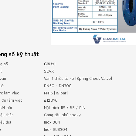
ng số kỹ thuật
g số
Giá trị
l
SCVX
 van
Van 1 chiều lò xo (Spring Check Valve)
cỡ
DN50 – DN300
ực làm việc
PN16 (16 bar)
iệt độ làm việc
≤120°C
kết nối
Mặt bích JIS / BS / DIN
iệu thân
Gang cầu phủ epoxy
iệu đĩa
Inox 304
o
Inox SUS304