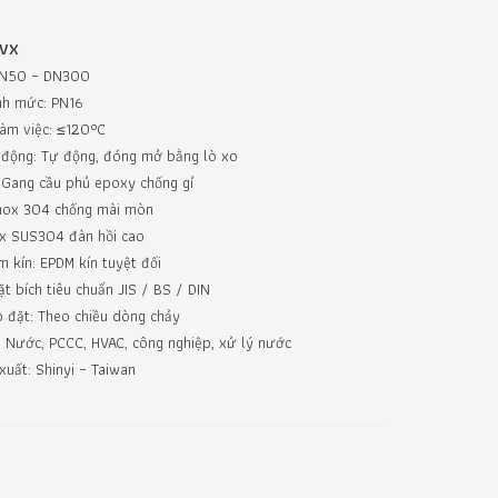
VX
 DN50 – DN300
nh mức: PN16
làm việc: ≤120°C
 động: Tự động, đóng mở bằng lò xo
 Gang cầu phủ epoxy chống gỉ
Inox 304 chống mài mòn
ox SUS304 đàn hồi cao
m kín: EPDM kín tuyệt đối
ặt bích tiêu chuẩn JIS / BS / DIN
 đặt: Theo chiều dòng chảy
 Nước, PCCC, HVAC, công nghiệp, xử lý nước
xuất: Shinyi – Taiwan