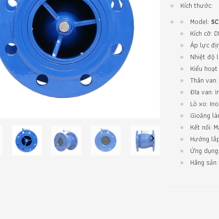
Kích thước:
Model:
SC
Kích cỡ:
Áp lực đị
Nhiệt độ 
Kiểu hoạt
Thân van:
Đĩa van: 
Lò xo: In
Gioăng là
Kết nối: M
Hướng lắp
Next
Ứng dụng:
Hãng sản 