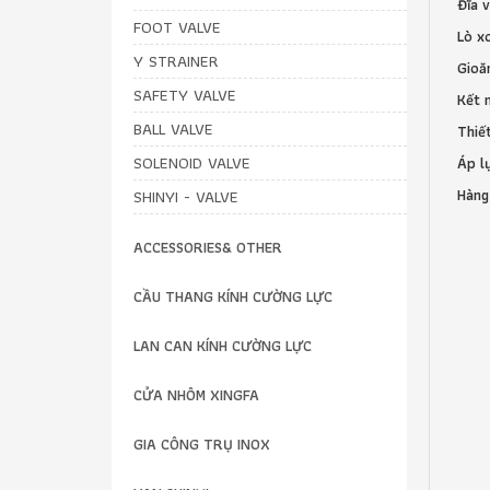
Đĩa 
FOOT VALVE
Lò x
Y STRAINER
Gioă
SAFETY VALVE
Kết 
BALL VALVE
Thiế
SOLENOID VALVE
Áp l
Hàng
SHINYI - VALVE
ACCESSORIES& OTHER
CẦU THANG KÍNH CƯỜNG LỰC
LAN CAN KÍNH CƯỜNG LỰC
CỬA NHÔM XINGFA
GIA CÔNG TRỤ INOX