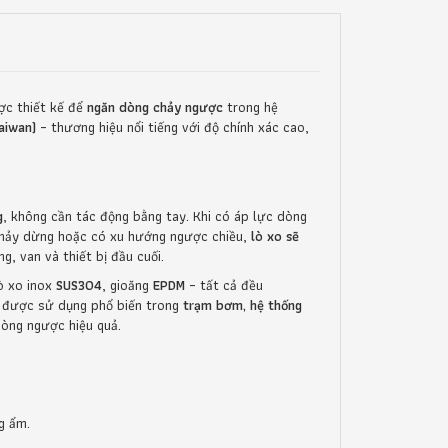
ợc thiết kế để
ngăn dòng chảy ngược
trong hệ
Taiwan)
– thương hiệu nổi tiếng với độ chính xác cao,
g
, không cần tác động bằng tay. Khi có áp lực dòng
 chảy dừng hoặc có xu hướng ngược chiều,
lò xo sẽ
, van và thiết bị đầu cuối.
lò xo inox
SUS304
, gioăng
EPDM
– tất cả đều
 được sử dụng phổ biến trong
trạm bơm, hệ thống
òng ngược hiệu quả.
g ẩm.