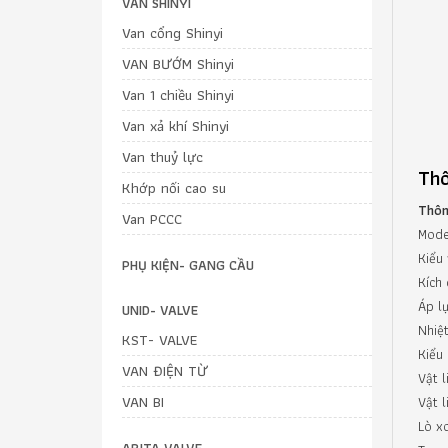
VAN SHINYI
Van cổng Shinyi
VAN BƯỚM Shinyi
Van 1 chiều Shinyi
Van xả khí Shinyi
Van thuỷ lực
Thô
Khớp nối cao su
Thôn
Van PCCC
Mode
Kiểu
PHỤ KIỆN- GANG CẦU
Kích 
Áp l
UNID- VALVE
Nh
KST- VALVE
Kiểu 
VAN ĐIỆN TỪ
Vật l
VAN BI
Vật l
Lò x
ARITA VALVE