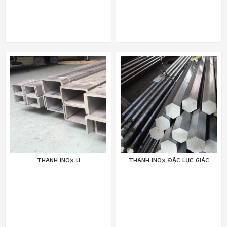
THANH INOX U
THANH INOX ĐẶC LỤC GIÁC