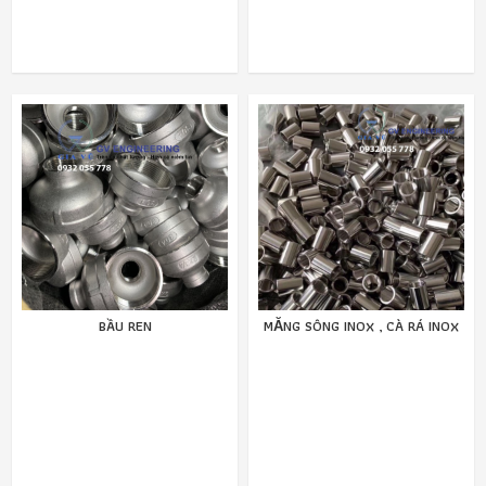
BẦU REN
MĂNG SÔNG INOX , CÀ RÁ INOX