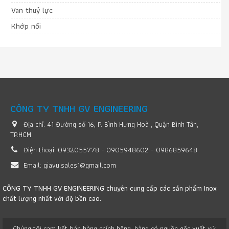
Van thuỷ lực
Khớp nối
CÔNG TY TNHH GV ENGINEERING
Địa chỉ:
41 Đường số 16, P. Bình Hưng Hoà , Quận Bình Tân,
TP.HCM
Điện thoại:
0932055778 - 0905948602 - 0986859648
Email:
giavu.sales1@gmail.com
CÔNG TY TNHH GV ENGINEERING chuyên cung cấp các sản phẩm Inox
chất lượng nhất với độ bền cao.
Chúng tôi cam kết bán hàng chính hãng, hàng có nguồn gốc xuất xứ