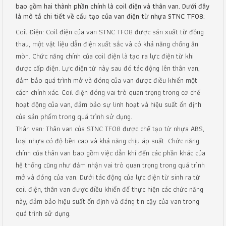
bao gồm hai thành phần chính là coil điện và thân van. Dưới đây
là mô tả chi tiết về cấu tạo của van điện từ nhựa STNC TF08:
Coil Điện: Coil điện của van STNC TF08 được sản xuất từ đồng
thau, một vật liệu dẫn điện xuất sắc và có khả năng chống ăn
mòn. Chức năng chính của coil điện là tạo ra lực điện từ khi
được cấp điện. Lực điện từ này sau đó tác động lên thân van,
đảm bảo quá trình mở và đóng của van được điều khiển một
cách chính xác. Coil điện đóng vai trò quan trọng trong cơ chế
hoạt động của van, đảm bảo sự linh hoạt và hiệu suất ổn định
của sản phẩm trong quá trình sử dụng.
Thân van: Thân van của STNC TF08 được chế tạo từ nhựa ABS,
loại nhựa có độ bền cao và khả năng chịu áp suất. Chức năng
chính của thân van bao gồm việc dẫn khí đến các phần khác của
hệ thống cũng như đảm nhận vai trò quan trọng trong quá trình
mở và đóng của van. Dưới tác động của lực điện từ sinh ra từ
coil điện, thân van được điều khiển để thực hiện các chức năng
này, đảm bảo hiệu suất ổn định và đáng tin cậy của van trong
quá trình sử dụng.