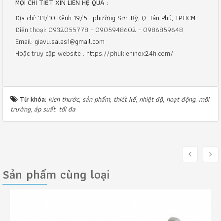
MỌI CHI TIẾT XIN LIÊN HỆ QUA :
Địa chỉ: 33/10 Kênh 19/5 , phường Sơn Kỳ, Q. Tân Phú, TP.HCM
Điện thoại: 0932055778 - 0905948602 - 0986859648
Email:
giavu.sales1@gmail.com
Hoặc truy cập website : https://phukieninox24h.com/
Từ khóa:
kích thước
,
sản phẩm
,
thiết kế
,
nhiệt độ
,
hoạt động
,
môi
trường
,
áp suất
,
tối đa
Sản phẩm cùng loại