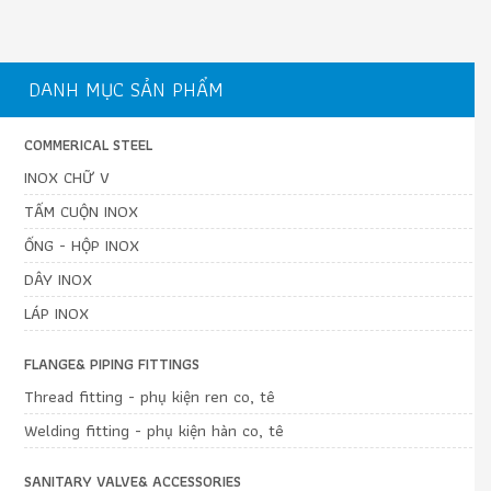
DANH MỤC SẢN PHẨM
COMMERICAL STEEL
INOX CHỮ V
TẤM CUỘN INOX
ỐNG - HỘP INOX
DÂY INOX
LÁP INOX
FLANGE& PIPING FITTINGS
Thread fitting - phụ kiện ren co, tê
Welding fitting - phụ kiện hàn co, tê
SANITARY VALVE& ACCESSORIES