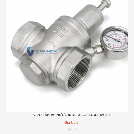
VAN GIẢM ÁP NƯỚC INOX 21 27 34 42 49 60
VAN ĐIỀU KHIỂN KHÍ NÉN 3 NGÃ
Giá bán:
Giá bán:
Liên hệ
Liên hệ