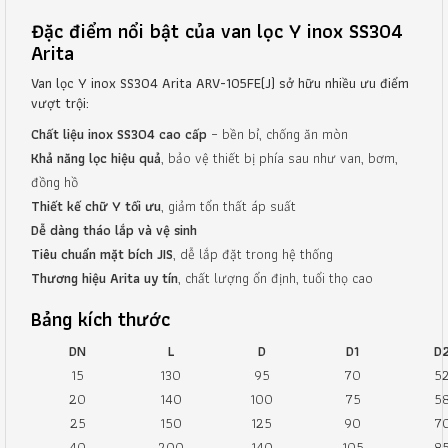
Đặc điểm nổi bật của van lọc Y inox SS304
Arita
Van lọc Y inox SS304 Arita ARV-105FE(J) sở hữu nhiều ưu điểm
vượt trội:
Chất liệu inox SS304 cao cấp
– bền bỉ, chống ăn mòn
Khả năng lọc hiệu quả
, bảo vệ thiết bị phía sau như van, bơm,
đồng hồ
Thiết kế chữ Y tối ưu
, giảm tổn thất áp suất
Dễ dàng tháo lắp và vệ sinh
Tiêu chuẩn mặt bích JIS
, dễ lắp đặt trong hệ thống
Thương hiệu Arita uy tín
, chất lượng ổn định, tuổi thọ cao
Bảng kích thước
DN
L
D
D1
D
15
130
95
70
5
20
140
100
75
5
25
150
125
90
7
40
200
140
105
8