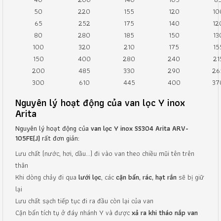
50
220
155
120
10
65
252
175
140
12
80
280
185
150
13
100
320
210
175
15
150
400
280
240
21
200
485
330
290
26
300
610
445
400
37
Nguyên lý hoạt động của van lọc Y inox
Arita
Nguyên lý hoạt động của
van lọc Y inox SS304 Arita ARV-
105FE(J)
rất đơn giản:
Lưu chất (nước, hơi, dầu…) đi vào van theo chiều mũi tên trên
thân
Khi dòng chảy đi qua
lưới lọc
, các
cặn bẩn, rác, hạt rắn
sẽ bị giữ
lại
Lưu chất sạch tiếp tục đi ra đầu còn lại của van
Cặn bẩn tích tụ ở đáy nhánh Y và được
xả ra khi tháo nắp van