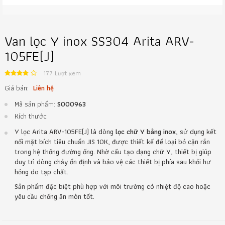
Van lọc Y inox SS304 Arita ARV-
105FE(J)
177 Lượt xem
Giá bán:
Liên hệ
Mã sản phẩm:
S000963
Kích thước:
Y lọc Arita ARV-105FE(J) là dòng
lọc chữ Y bằng inox
, sử dụng kết
nối mặt bích tiêu chuẩn JIS 10K, được thiết kế để loại bỏ cặn rắn
trong hệ thống đường ống. Nhờ cấu tạo dạng chữ Y, thiết bị giúp
duy trì dòng chảy ổn định và bảo vệ các thiết bị phía sau khỏi hư
hỏng do tạp chất.
Sản phẩm đặc biệt phù hợp với môi trường có nhiệt độ cao hoặc
yêu cầu chống ăn mòn tốt.