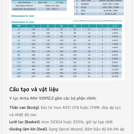
Cấu tạo và vật liệu
Y lọc Arita ARV-105FE(J) gồm các bộ phận chính:
Thân van (Body):
Đúc từ inox A351 CF8 hoặc CF8M, chịu áp lực
và nhiệt độ cao
Lưới lọc (Basket):
Inox SS304 hoặc SS316, giữ lại tạp chất
Gioăng làm kín (Seal):
Dạng Spiral Wound, đảm bảo độ kín khi áp