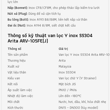
lực lớn
Nắp (Bonnet):
Inox CF8/CF8M, cho phép tháo lắp kiểm tra lưới
Nút xả (Plug):
Dùng để xả cặn tích tụ
Bu lông (Bolt):
Inox A193 B8/B8M, liên kết nắp và thân
Đai ốc (Nut):
Inox A194 8/8M, siết chặt kết cấu
Thông số kỹ thuật van lọc Y inox SS304
Arita ARV-105FE(J)
Thông số
Giá trị
Tên sản phẩm
Van lọc Y inox SS304 Arita ARV-10
Thương hiệu
Arita
Xuất xứ
Malaysia
Vật liệu thân
Inox SS304
Kiểu van
Van lọc chữ Y (Y Strainer)
Kết nối
Mặt bích JIS
Áp suất làm việc
PN10 / PN16
Nhiệt độ làm việc
Lên đến ~180°C
Môi chất
Nước, hơi, dầu, khí, hóa chất nhẹ
Kích thước
DN15 – DN300 (tùy model)