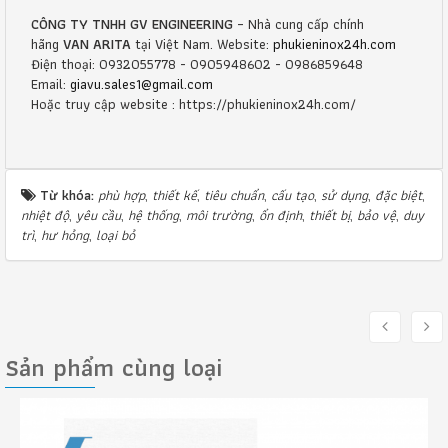
CÔNG TY TNHH GV ENGINEERING
– Nhà cung cấp chính
hãng
VAN ARITA
tại Việt Nam. Website:
phukieninox24h.com
Điện thoại: 0932055778 - 0905948602 - 0986859648
Email:
giavu.sales1@gmail.com
Hoặc truy cập website : https://phukieninox24h.com/
Từ khóa:
phù hợp
,
thiết kế
,
tiêu chuẩn
,
cấu tạo
,
sử dụng
,
đặc biệt
,
nhiệt độ
,
yêu cầu
,
hệ thống
,
môi trường
,
ổn định
,
thiết bị
,
bảo vệ
,
duy
trì
,
hư hỏng
,
loại bỏ
Sản phẩm cùng loại