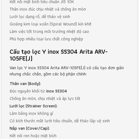
Kết nối mặt bích tiêu chuẩn JIS 10K
Thân inox đúc chịu nhiệt và chống ăn mòn
Lưới lọc dạng rổ, dễ tháo vệ sinh
Gioăng kim loại xoắn (Spiral Wound) kín khít
Làm việc tốt trong môi trường nhiệt độ cao
Phù hợp nhiều loại lưu chất công nghiệp
Cấu tạo lọc Y inox SS304 Arita ARV-
105FE(J)
Van lọc Y inox SS304 Arita ARV-105FE(J) có cấu tạo đơn giản
nhưng chắc chắn, gồm các bộ phận chính:
Thân van (Body):
Đúc nguyên khối từ
inox SS304
Chống ăn mòn, chịu nhiệt và áp lực tốt
Lưới lọc (Strainer Screen):
Làm bằng inox không gỉ
Có kích thước mắt lưới tiêu chuẩn, dễ tháo lắp vệ sinh
Nắp van (Cover/Cap):
Kết nối ren hoặc mặt bích