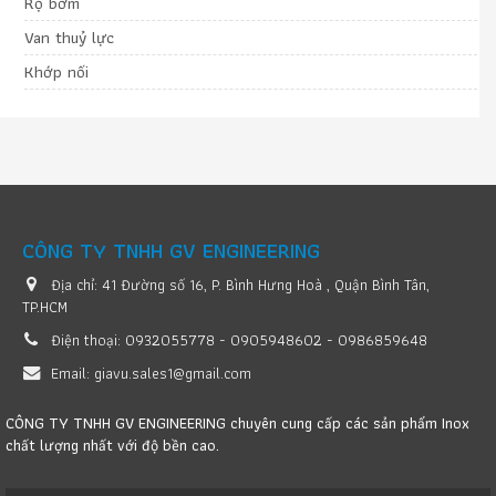
Rọ bơm
Van thuỷ lực
Khớp nối
CÔNG TY TNHH GV ENGINEERING
Địa chỉ:
41 Đường số 16, P. Bình Hưng Hoà , Quận Bình Tân,
TP.HCM
Điện thoại:
0932055778 - 0905948602 - 0986859648
Email:
giavu.sales1@gmail.com
CÔNG TY TNHH GV ENGINEERING chuyên cung cấp các sản phẩm Inox
chất lượng nhất với độ bền cao.