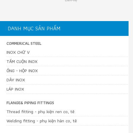
Liên hệ
DANH MỤC SẢN PHẨM
COMMERICAL STEEL
INOX CHỮ V
TẤM CUỘN INOX
ỐNG - HỘP INOX
DÂY INOX
LÁP INOX
FLANGE& PIPING FITTINGS
Thread fitting - phụ kiện ren co, tê
Welding fitting - phụ kiện hàn co, tê