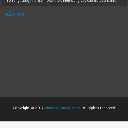
rõ ràng, cũng như đảm bảo thực hiện đúng các chế độ bảo hành.
BẢN ĐỒ
Copyright © 2017
phukieninox24h.com
. All rights reserved