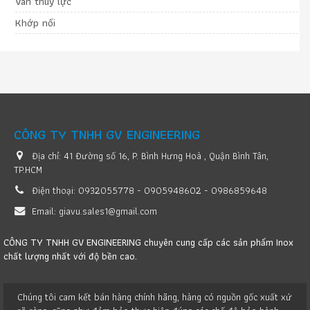
Van thuỷ lực
Khớp nối
CÔNG TY TNHH GV ENGINEERING
Địa chỉ:
41 Đường số 16, P. Bình Hưng Hoà , Quận Bình Tân,
TP.HCM
Điện thoại:
0932055778 - 0905948602 - 0986859648
Email:
giavu.sales1@gmail.com
CÔNG TY TNHH GV ENGINEERING chuyên cung cấp các sản phẩm Inox
chất lượng nhất với độ bền cao.
Chúng tôi cam kết bán hàng chính hãng, hàng có nguồn gốc xuất xứ