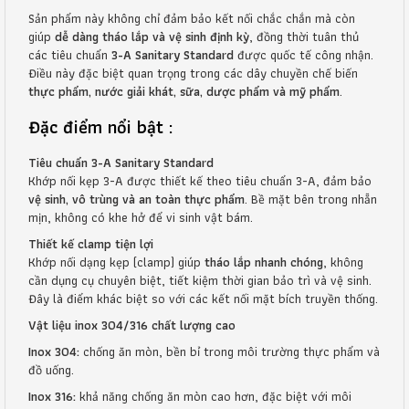
Sản phẩm này không chỉ đảm bảo kết nối chắc chắn mà còn
giúp
dễ dàng tháo lắp và vệ sinh định kỳ
, đồng thời tuân thủ
các tiêu chuẩn
3-A Sanitary Standard
được quốc tế công nhận.
Điều này đặc biệt quan trọng trong các dây chuyền chế biến
thực phẩm, nước giải khát, sữa, dược phẩm và mỹ phẩm
.
Đặc điểm nổi bật :
Tiêu chuẩn 3-A Sanitary Standard
Khớp nối kẹp 3-A được thiết kế theo tiêu chuẩn 3-A, đảm bảo
vệ sinh, vô trùng và an toàn thực phẩm
. Bề mặt bên trong nhẵn
mịn, không có khe hở để vi sinh vật bám.
Thiết kế clamp tiện lợi
Khớp nối dạng kẹp (clamp) giúp
tháo lắp nhanh chóng
, không
cần dụng cụ chuyên biệt, tiết kiệm thời gian bảo trì và vệ sinh.
Đây là điểm khác biệt so với các kết nối mặt bích truyền thống.
Vật liệu inox 304/316 chất lượng cao
Inox 304:
chống ăn mòn, bền bỉ trong môi trường thực phẩm và
đồ uống.
Inox 316:
khả năng chống ăn mòn cao hơn, đặc biệt với môi