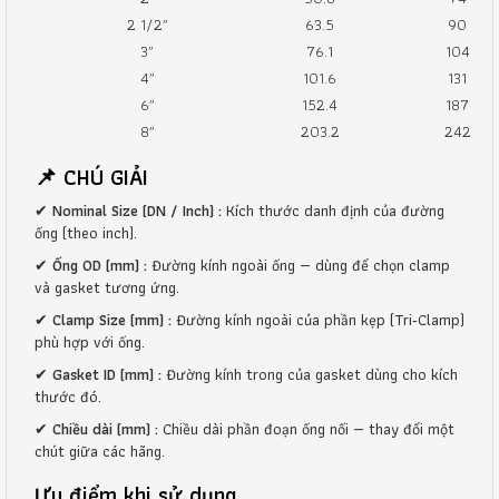
2 1/2″
63.5
90
3″
76.1
104
4″
101.6
131
6″
152.4
187
8″
203.2
242
📌 CHÚ GIẢI
✔
Nominal Size (DN / Inch) :
Kích thước danh định của đường
ống (theo inch).
✔
Ống OD (mm) :
Đường kính ngoài ống — dùng để chọn clamp
và gasket tương ứng.
✔
Clamp Size (mm) :
Đường kính ngoài của phần kẹp (Tri‑Clamp)
phù hợp với ống.
✔
Gasket ID (mm) :
Đường kính trong của gasket dùng cho kích
thước đó.
✔
Chiều dài (mm) :
Chiều dài phần đoạn ống nối — thay đổi một
chút giữa các hãng.
Ưu điểm khi sử dụng