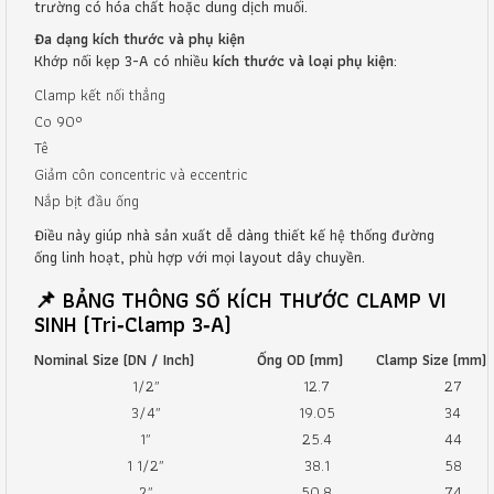
trường có hóa chất hoặc dung dịch muối.
Đa dạng kích thước và phụ kiện
Khớp nối kẹp 3-A có nhiều
kích thước và loại phụ kiện
:
Clamp kết nối thẳng
Co 90°
Tê
Giảm côn concentric và eccentric
Nắp bịt đầu ống
Điều này giúp nhà sản xuất dễ dàng thiết kế hệ thống đường
ống linh hoạt, phù hợp với mọi layout dây chuyền.
📌 BẢNG THÔNG SỐ KÍCH THƯỚC CLAMP VI
SINH (Tri‑Clamp 3‑A)
Nominal Size (DN / Inch)
Ống OD (mm)
Clamp Size (mm)
1/2″
12.7
27
3/4″
19.05
34
1″
25.4
44
1 1/2″
38.1
58
2″
50.8
74