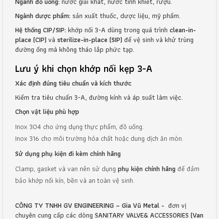
Ngành đồ uống:
nước giải khát, nước tinh khiết, rượu.
Ngành dược phẩm:
sản xuất thuốc, dược liệu, mỹ phẩm.
Hệ thống CIP/SIP:
khớp nối 3-A dùng trong quá trình
clean-in-
place (CIP)
và
sterilize-in-place (SIP)
để vệ sinh và khử trùng
đường ống mà không tháo lắp phức tạp.
Lưu ý khi chọn khớp nối kẹp 3-A
Xác định đúng tiêu chuẩn và kích thước
Kiểm tra tiêu chuẩn 3-A, đường kính và áp suất làm việc.
Chọn vật liệu phù hợp
Inox 304 cho ứng dụng thực phẩm, đồ uống.
Inox 316 cho môi trường hóa chất hoặc dung dịch ăn mòn.
Sử dụng phụ kiện đi kèm chính hãng
Clamp, gasket và van nên sử dụng
phụ kiện chính hãng
để đảm
bảo khớp nối kín, bền và an toàn vệ sinh.
CÔNG TY TNHH GV ENGINEERING – Gia Vũ Metal -
đơn vị
chuyên cung cấp các dòng
SANITARY VALVE& ACCESSORIES
(Van