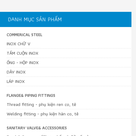
DANH MỤC SẢN PHẨM
COMMERICAL STEEL
INOX CHỮ V
TẤM CUỘN INOX
ỐNG - HỘP INOX
DÂY INOX
LÁP INOX
FLANGE& PIPING FITTINGS
Thread fitting - phụ kiện ren co, tê
Welding fitting - phụ kiện hàn co, tê
SANITARY VALVE& ACCESSORIES