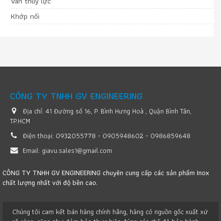
Van thuỷ lực
Khớp nối
CÔNG TY TNHH GV ENGINEERING
Địa chỉ:
41 Đường số 16, P. Bình Hưng Hoà , Quận Bình Tân,
TP.HCM
Điện thoại:
0932055778 - 0905948602 - 0986859648
Email:
giavu.sales1@gmail.com
CÔNG TY TNHH GV ENGINEERING chuyên cung cấp các sản phẩm Inox
chất lượng nhất với độ bền cao.
Chúng tôi cam kết bán hàng chính hãng, hàng có nguồn gốc xuất xứ