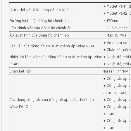
+ Model P641: d
2 model với 2 khoảng dải đo khác nhau
+ Model P642: d
Đường kính mặt đồng hồ chênh áp
- 150mm
Cấp chính xác của đồng hồ chênh áp
- ±1.5 % hoặc 
Áp suất tĩnh của đồng hồ chênh áp
- Max 10 MPa
+ Vỏ nhôm sơn 
Vật liệu của đồng hồ áp suất chênh áp Wise P640
+ Chân kết nối 
Nhiệt độ làm việc của đồng hồ áp suất chênh áp Wise
+ Nhiệt độ môi 
P640
+ Nhiệt độ môi 
Chân kết nối
Nối ren 1/4"NPT
+ Công tắc áp s
+ Công tắc áp s
alarm contact)
Các dạng công tắc của đồng hồ áp suất chênh áp
+ Công tắc áp s
Wise P640
+ Công tắc áp s
contact)
+ Công tắc áp s
contact)