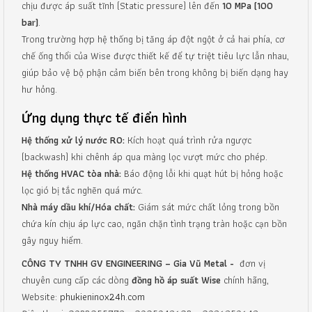
chịu được áp suất tĩnh (Static pressure) lên đến
10 MPa (100
bar)
.
Trong trường hợp hệ thống bị tăng áp đột ngột ở cả hai phía, cơ
chế ống thổi của Wise được thiết kế để tự triệt tiêu lực lẫn nhau,
giúp bảo vệ bộ phận cảm biến bên trong không bị biến dạng hay
hư hỏng.
Ứng dụng thực tế điển hình
Hệ thống xử lý nước RO:
Kích hoạt quá trình rửa ngược
(backwash) khi chênh áp qua màng lọc vượt mức cho phép.
Hệ thống HVAC tòa nhà:
Báo động lỗi khi quạt hút bị hỏng hoặc
lọc gió bị tắc nghẽn quá mức.
Nhà máy dầu khí/Hóa chất:
Giám sát mức chất lỏng trong bồn
chứa kín chịu áp lực cao, ngăn chặn tình trạng tràn hoặc cạn bồn
gây nguy hiểm.
CÔNG TY TNHH GV ENGINEERING – Gia Vũ Metal -
đơn vị
chuyên cung cấp các dòng
đồng hồ áp suất Wise
chính hãng,
Website:
phukieninox24h.com