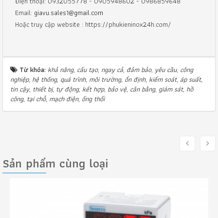
Điện thoại: 0932055778 - 0905948602 - 0986859648
Email:
giavu.sales1@gmail.com
Hoặc truy cập website : https://phukieninox24h.com/
Từ khóa:
khả năng
,
cấu tạo
,
ngay cả
,
đảm bảo
,
yêu cầu
,
công
nghiệp
,
hệ thống
,
quá trình
,
môi trường
,
ổn định
,
kiểm soát
,
áp suất
,
tin cậy
,
thiết bị
,
tự động
,
kết hợp
,
bảo vệ
,
cân bằng
,
giám sát
,
hồ
công
,
tại chỗ
,
mạch điện
,
ống thổi
Sản phẩm cùng loại