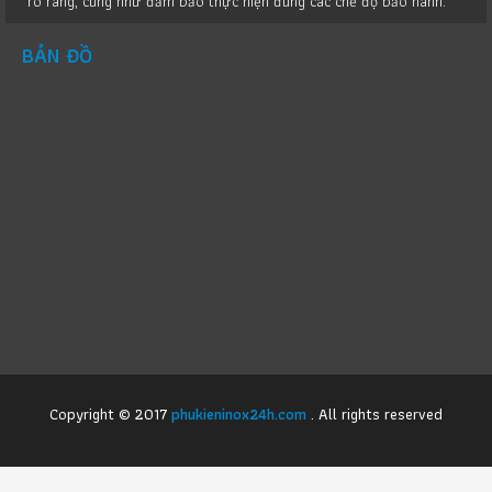
rõ ràng, cũng như đảm bảo thực hiện đúng các chế độ bảo hành.
BẢN ĐỒ
Copyright © 2017
phukieninox24h.com
. All rights reserved