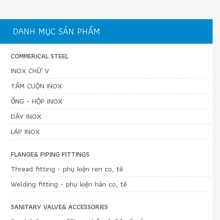
DANH MỤC SẢN PHẨM
COMMERICAL STEEL
INOX CHỮ V
TẤM CUỘN INOX
ỐNG - HỘP INOX
DÂY INOX
LÁP INOX
FLANGE& PIPING FITTINGS
Thread fitting - phụ kiện ren co, tê
Welding fitting - phụ kiện hàn co, tê
SANITARY VALVE& ACCESSORIES