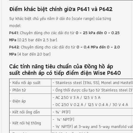
Điểm khác biệt chính giữa P641 và P642
Sự khác biệt chủ yếu nằm ở dải đo (scale range) của từng
model:
P641:
Chuyên dùng cho các dải đo từ
0 ~ 25 kPa đến 0 ~ 0.25
MPa
(0.25 bar đến 2.5 bar).
P642:
Chuyên dùng cho các dải đo từ
0 ~ 0.4 MPa đến 0 ~ 2.0
MPa
(4 bar đến 20 bar)
Các tính năng tiêu chuẩn của Đồng hồ áp
suất chênh áp có tiếp điểm điện Wise P640
- Kiểu nối áp suất
- Stainless steel (316L SS), Monel and Hastel
- Phần tử
- Ống thổi được cấu tạo từ Stainless steel (3
- AC 250 V 3 A / 125 V 5 A
- Điện áp
- DC 250 V 0.2 A / 125 V 0.4 A / 30 V 4 A
- Kết nối ống dẫn
- ¾" PF(F)
- ¼" NPT(F)
- Kết nối hệ thồng
- ½" NPT(F) at 3-way and 5-way manifold va