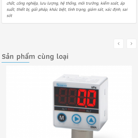
chất
,
công nghiệp
,
lưu lượng
,
hệ thống
,
môi trường
,
kiểm soát
,
áp
suất
,
thiết bị
,
giải pháp
,
khác biệt
,
tình trạng
,
giám sát
,
xác định
,
sai
sót
Sản phẩm cùng loại