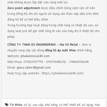
side không được lắp đặt vào cùng một lúc.
Zero point adjustment
được điều chỉnh bằng cách vặn vít bên
trong đồng hồ, khi đó người sử dụng cần tháo nắp dầu trên đỉnh
đồng hồ để có thể điều chỉnh.
Trong trường hợp hoạt động trong chất lỏng có nhiệt độ cao, sử
dụng seal pot để giữ chất lỏng đi vào của máy đo ở nhiệt độ cho
phép.
CÔNG TY TNHH GV ENGINEERING – Gia Vũ Metal -
đơn vị
chuyên cung cấp các dòng
đồng hồ áp suất Wise
chính hãng,
Website:
phukieninox24h.com
Điện thoại: 0932055778 - 0905948602 - 0986859648
Email:
giavu.sales1@gmail.com
Hoặc truy cập website : https://phukieninox24h.com/
Từ khóa:
xử lý
,
cao cấp
,
khả năng
,
có thể
,
thiết kế
,
sử dụng
,
hóa