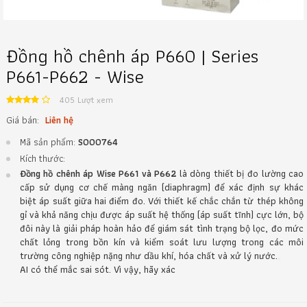
Đồng hồ chênh áp P660 | Series
P661-P662 - Wise
405 Lượt xem
Giá bán:
Liên hệ
Mã sản phẩm:
S000764
Kích thước:
Đồng hồ chênh áp Wise P661 và P662
là dòng thiết bị đo lường cao
cấp sử dụng cơ chế màng ngăn (diaphragm) để xác định sự khác
biệt áp suất giữa hai điểm đo. Với thiết kế chắc chắn từ thép không
gỉ và khả năng chịu được áp suất hệ thống (áp suất tĩnh) cực lớn, bộ
đôi này là giải pháp hoàn hảo để giám sát tình trạng bộ lọc, đo mức
chất lỏng trong bồn kín và kiểm soát lưu lượng trong các môi
trường công nghiệp nặng như dầu khí, hóa chất và xử lý nước.
AI có thể mắc sai sót. Vì vậy, hãy xác