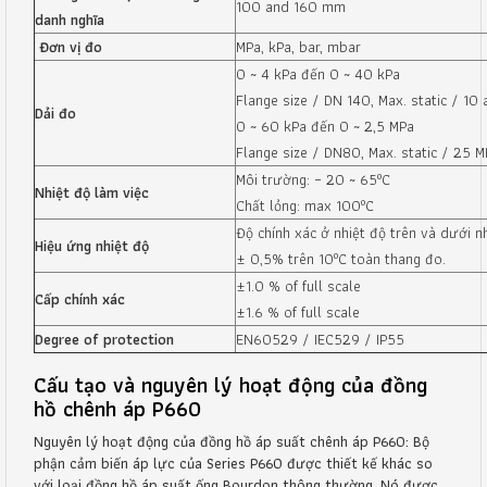
100 and 160 mm
danh nghĩa
Đơn vị đo
MPa, kPa, bar, mbar
0 ~ 4 kPa đến 0 ~ 40 kPa
Flange size / DN 140, Max. static / 10
Dải đo
0 ~ 60 kPa đến 0 ~ 2,5 MPa
Flange size / DN80, Max. static / 25 M
o
Môi trường: – 20 ~ 65
C
Nhiệt độ làm việc
o
Chất lỏng: max 100
C
Độ chính xác ở nhiệt độ trên và dưới n
Hiệu ứng nhiệt độ
o
± 0,5% trên 10
C toàn thang đo.
±1.0 % of full scale
Cấp chính xác
±1.6 % of full scale
Degree of protection
EN60529 / IEC529 / IP55
Cấu tạo và nguyên lý hoạt động của đồng
hồ chênh áp P660
Nguyên lý hoạt động của đồng hồ áp suất chênh áp P660: Bộ
phận cảm biến áp lực của Series P660 được thiết kế khác so
với loại đồng hồ áp suất ống Bourdon thông thường. Nó được