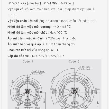
-0.1~0.6 MPa (-1~6 bar), -0.1~1 MPa (-1~10 bar)
Vật liệu vỏ
: vỏ kẽm mạ niken, với loại 3 tiếp điểm vật liệu là
316SS
Vật liệu chân kết nối
: ống bourdon 316SS, chân kết nối 316SS
Nhiệt độ làm việc môi trường
: -40 ~ 65 ℃
Nhiệt độ làm việc môi chất
: Max. 100 ℃
Áp suất làm việc ổn định
là 75% toàn thang đo
Áp suất bảo vệ quá áp
là 130% toàn thang đo
Chân ren kết nối
của đồng hồ ⅜" PF
Cấp độ bảo vệ
: EN60529/IEC529/IP67