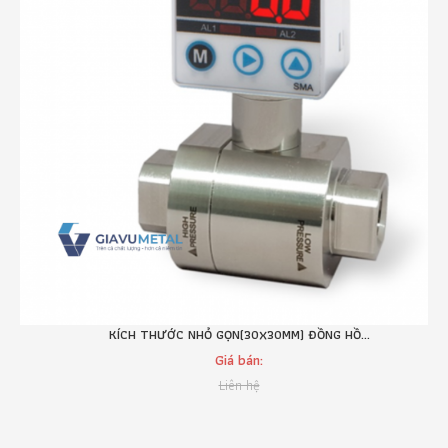
LOẠI NHỎ GỌN PHÒNG NỔ (30X30MM) ĐỒNG HỒ...
KÍCH THƯỚC NHỎ GỌN(30X30MM) ĐỒNG HỒ...
Giá bán:
Giá bán:
Liên hệ
Liên hệ