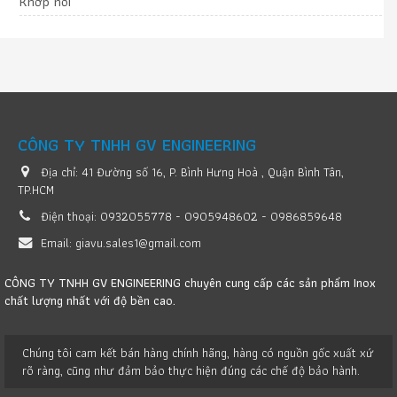
Khớp nối
CÔNG TY TNHH GV ENGINEERING
Địa chỉ:
41 Đường số 16, P. Bình Hưng Hoà , Quận Bình Tân,
TP.HCM
Điện thoại:
0932055778 - 0905948602 - 0986859648
Email:
giavu.sales1@gmail.com
CÔNG TY TNHH GV ENGINEERING chuyên cung cấp các sản phẩm Inox
chất lượng nhất với độ bền cao.
Chúng tôi cam kết bán hàng chính hãng, hàng có nguồn gốc xuất xứ
rõ ràng, cũng như đảm bảo thực hiện đúng các chế độ bảo hành.