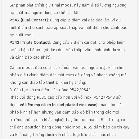
Sự phân biệt chính giữa hai model này nằm ở số lượng ngưỡng
áp suất mà người dùng có thể cài đặt:
P542 (Dual Contact):
Cung cấp 2 điểm cài đặt độc lập (ví dụ:
một điểm cho cảnh báo áp suất thấp và một điểm cho cảnh báo
áp suất cao).
P543 (Triple Contact):
Cung cấp 3 điểm cài đặt, cho phép kiểm
soát chặt chẽ hơn (ví dụ: cảnh báo thấp, vận hành bình thường,
và cảnh báo cao nhất).
Cả hai model đều có thiết kế núm vặn bên ngoài mặt kính cho
phép điều chỉnh điểm đặt một cách dễ dàng và nhanh chóng mà
không cần tháo lắp thiết bị khỏi hệ thống.
3. Cấu tạo và ưu điểm của dòng P542/P543
Khác với dòng P530 cao cấp hơn với vỏ inox, P542/P543 sử
dụng
vỏ kẽm mạ niken (nickel plated zinc case)
, mang lại giải
pháp kinh tế hơn nhưng vẫn đảm bảo độ bền trong các môi
trường không quá khắc nghiệt hay ăn mòn mạnh. Bên trong, cơ
chế ống Bourdon bằng đồng hoặc inox 316SS đảm bảo độ tin cậy
và khả năng tương thích với nhiều loại lưu chất khác nhau.