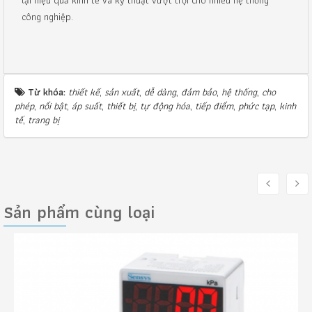
lại hiệu quả kinh tế và kỹ thuật vượt trội cho nhiều hệ thống
công nghiệp.
Từ khóa:
thiết kế
,
sản xuất
,
dễ dàng
,
đảm bảo
,
hệ thống
,
cho
phép
,
nổi bật
,
áp suất
,
thiết bị
,
tự động hóa
,
tiếp điểm
,
phức tạp
,
kinh
tế
,
trang bị
Sản phẩm cùng loại