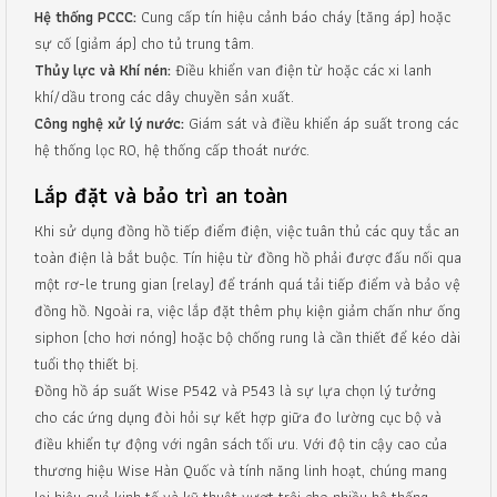
Hệ thống PCCC:
Cung cấp tín hiệu cảnh báo cháy (tăng áp) hoặc
sự cố (giảm áp) cho tủ trung tâm.
Thủy lực và Khí nén:
Điều khiển van điện từ hoặc các xi lanh
khí/dầu trong các dây chuyền sản xuất.
Công nghệ xử lý nước:
Giám sát và điều khiển áp suất trong các
hệ thống lọc RO, hệ thống cấp thoát nước.
Lắp đặt và bảo trì an toàn
Khi sử dụng đồng hồ tiếp điểm điện, việc tuân thủ các quy tắc an
toàn điện là bắt buộc. Tín hiệu từ đồng hồ phải được đấu nối qua
một rơ-le trung gian (relay) để tránh quá tải tiếp điểm và bảo vệ
đồng hồ. Ngoài ra, việc lắp đặt thêm phụ kiện giảm chấn như ống
siphon (cho hơi nóng) hoặc bộ chống rung là cần thiết để kéo dài
tuổi thọ thiết bị.
Đồng hồ áp suất Wise P542 và P543 là sự lựa chọn lý tưởng
cho các ứng dụng đòi hỏi sự kết hợp giữa đo lường cục bộ và
điều khiển tự động với ngân sách tối ưu. Với độ tin cậy cao của
thương hiệu Wise Hàn Quốc và tính năng linh hoạt, chúng mang