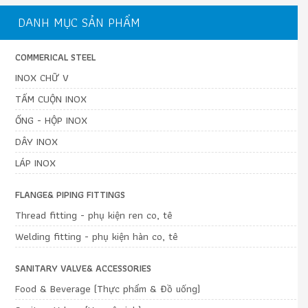
DANH MỤC SẢN PHẨM
COMMERICAL STEEL
INOX CHỮ V
TẤM CUỘN INOX
ỐNG - HỘP INOX
DÂY INOX
LÁP INOX
FLANGE& PIPING FITTINGS
Thread fitting - phụ kiện ren co, tê
Welding fitting - phụ kiện hàn co, tê
SANITARY VALVE& ACCESSORIES
Food & Beverage (Thực phẩm & Đồ uống)