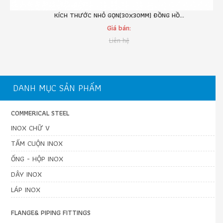
KÍCH THƯỚC NHỎ GỌN(30X30MM) ĐỒNG HỒ...
Giá bán:
Liên hệ
DANH MỤC SẢN PHẨM
COMMERICAL STEEL
INOX CHỮ V
TẤM CUỘN INOX
ỐNG - HỘP INOX
DÂY INOX
LÁP INOX
FLANGE& PIPING FITTINGS