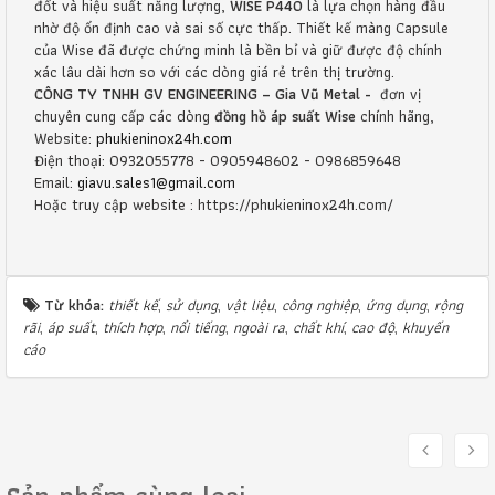
đốt và hiệu suất năng lượng,
WISE P440
là lựa chọn hàng đầu
nhờ độ ổn định cao và sai số cực thấp. Thiết kế màng Capsule
của Wise đã được chứng minh là bền bỉ và giữ được độ chính
xác lâu dài hơn so với các dòng giá rẻ trên thị trường.
CÔNG TY TNHH GV ENGINEERING – Gia Vũ Metal -
đơn vị
chuyên cung cấp các dòng
đồng hồ áp suất Wise
chính hãng,
Website:
phukieninox24h.com
Điện thoại: 0932055778 - 0905948602 - 0986859648
Email:
giavu.sales1@gmail.com
Hoặc truy cập website : https://phukieninox24h.com/
Từ khóa:
thiết kế
,
sử dụng
,
vật liệu
,
công nghiệp
,
ứng dụng
,
rộng
rãi
,
áp suất
,
thích hợp
,
nổi tiếng
,
ngoài ra
,
chất khí
,
cao độ
,
khuyến
cáo
Sản phẩm cùng loại