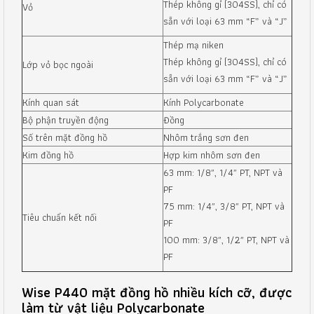
Thép không gỉ (304SS), chỉ có
Vỏ
sẵn với loại 63 mm “F” và “J”
Thép mạ niken
Thép không gỉ (304SS), chỉ có
Lớp vỏ bọc ngoài
sẵn với loại 63 mm “F” và “J”
Kính quan sát
Kính Polycarbonate
Bộ phận truyền động
Đồng
Số trên mặt đồng hồ
Nhôm trắng sơn đen
Kim đồng hồ
Hợp kim nhôm sơn đen
63 mm: 1/8″, 1/4″ PT, NPT và
PF
75 mm: 1/4″, 3/8″ PT, NPT và
Tiêu chuẩn kết nối
PF
100 mm: 3/8″, 1/2″ PT, NPT và
PF
Wise P440 mặt đồng hồ nhiều kích cỡ, được
làm từ vật liệu Polycarbonate