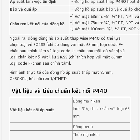
Áp suất làm việc ổn định
- Đồng hồ áp suất thấp
P440
hoạt độ
Bảo vệ quá áp
- Đồng hồ áp suất bảo vệ quá áp ch
+) Với mặt 63mm: ⅛", ¼" PT, NPT và
+) Với mặt 75mm: ¼", ⅜" PT, NPT và
Chân ren kết nối của đồng hồ
+) Với mặt 100mm: ⅜", ½" PT, NPT v
Ngoài ra, dòng đồng hồ áp suất thấp
wise P440
có thể lựa
chọn loại vỏ 304SS (chỉ áp dụng với mặt 63mm, loại code F-
chân sau chính tâm và loại code J- chân sau mặt có vành) và
loại chân kết nối vật liệu 316SS (chỉ thích hợp với mặt 63mm
loại code F-chân sau chính tâm).
Hình ảnh thực tế của đồng hồ áp suất thấp mặt 75mm,
0~30KPa, kết nối ren 1/4''NPT:
Vật liệu và tiêu chuẩn kết nối P440
Đồng mạ niken
Inox 316, chỉ có sẵn với loại 63
Vật liệu kết nối áp suất
mm
Đồng berili
Thép mạ niken