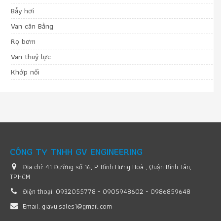
Bẫy hơi
Van cân Bằng
Rọ bơm
Van thuỷ lực
Khớp nối
CÔNG TY TNHH GV ENGINEERING
Địa chỉ:
41 Đường số 16, P. Bình Hưng Hoà , Quận Bình Tân,
TP.HCM
Điện thoại:
0932055778 - 0905948602 - 0986859648
Email:
giavu.sales1@gmail.com